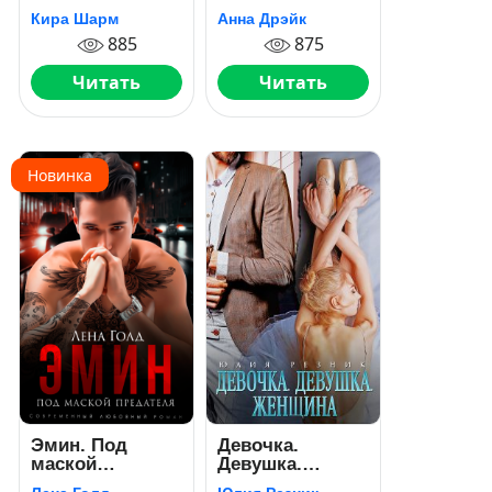
Завоевать
Кира Шарм
Анна Дрэйк
истинную
885
875
Читать
Читать
Новинка
Эмин. Под
Девочка.
маской
Девушка.
предателя
Женщина