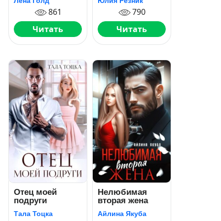
Лена Голд
Юлия Резник
861
790
Читать
Читать
Отец моей
Нелюбимая
подруги
вторая жена
Тала Тоцка
Айлина Якуба