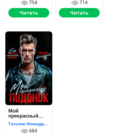
754
714
Читать
Читать
Мой
прекрасный
подонок
Татьяна Никандрова
684