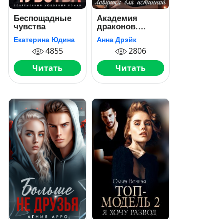
Беспощадные
Академия
чувства
драконов.
Ловушка для
Екатерина Юдина
Анна Дрэйк
истинной
4855
2806
Читать
Читать