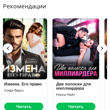
Рекомендации
Двадцать
Жена по
завещанию
Ульяна Соболева
Анна Гур
Читать
Читать