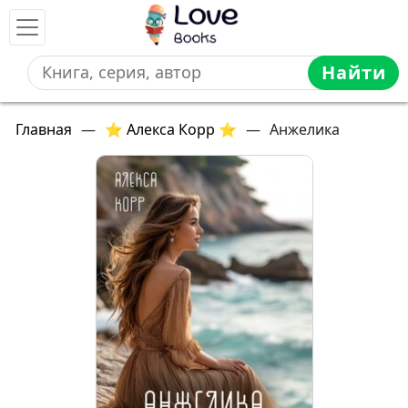
Найти
Главная
—
⭐ Алекса Корр ⭐
—
Анжелика