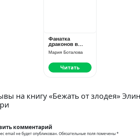
Фанатка
драконов в
академии
Мария Боталова
вампиров
Читать
ывы на книгу «Бежать от злодея» Эли
ри
вить комментарий
ес email не будет опубликован.
Обязательные поля помечены
*