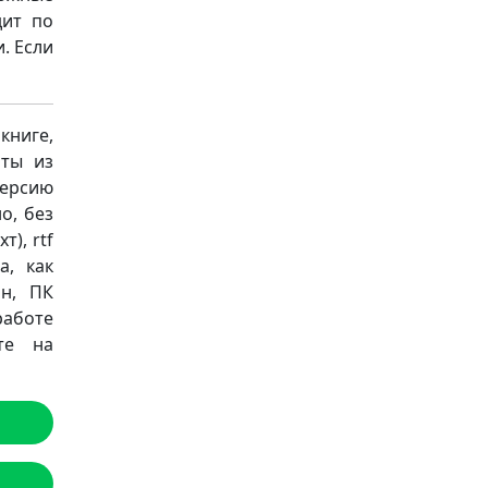
дит по
. Если
книге,
аты из
версию
о, без
т), rtf
а, как
он, ПК
работе
те на