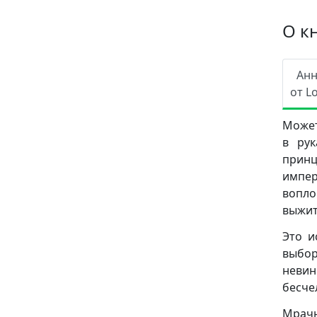
О к
Ан
от L
Может
в рук
принц
импер
вопло
выжит
Это и
выбор
неви
бесче
Мрачн