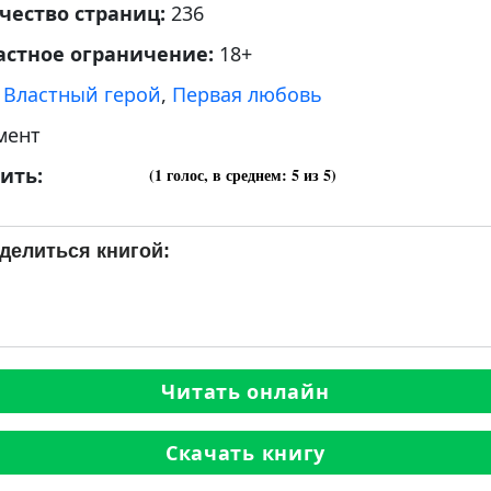
чество страниц:
236
астное ограничение:
18+
:
Властный герой
,
Первая любовь
мент
ить:
(
1
голос, в среднем:
5
из 5)
делиться книгой:
Читать онлайн
Скачать книгу