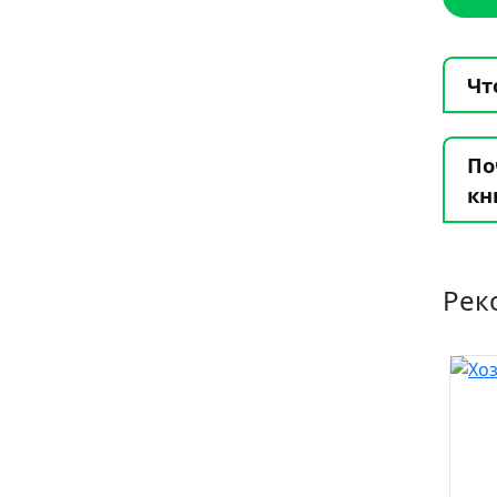
Чт
По
кн
Рек