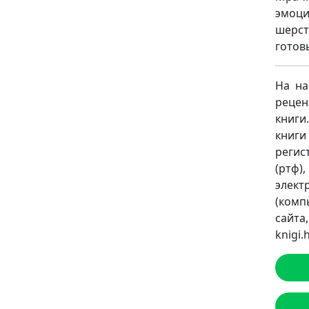
эмоци
шерст
готов
На на
рецен
книги
книги
регист
(ртф)
элект
(комп
сайт
knigi