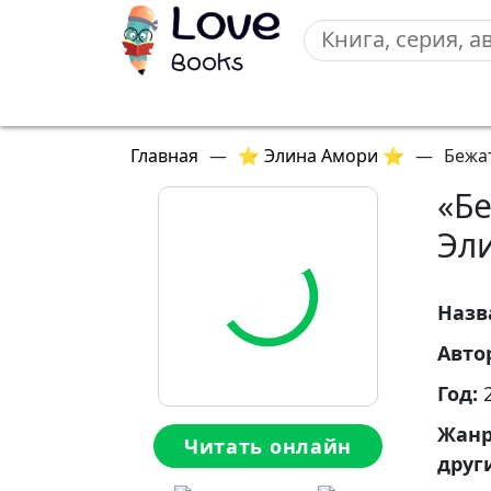
Главная
—
⭐ Элина Амори ⭐
—
Бежа
«Бе
Эл
Назв
Авто
Год:
Жан
Читать онлайн
друг