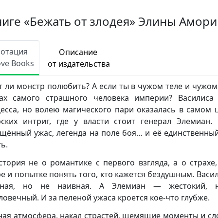
ниге «Бежать от злодея» Элины Амори
нотация
Описание
ove Books
от издательства
 ли монстр полюбить? А если ты в чужом теле и чужом
ах самого страшного человека империи? Василис
есса, но волею магического пари оказалась в самом 
ских интриг, где у власти стоит генерал Элемиан
щённый ужас, легенда на поле боя… и её единственны
ь.
стория не о романтике с первого взгляда, а о страхе,
е и попытке понять того, кто кажется бездушным. Васи
нная, но не наивная. А Элемиан — жестокий, 
ловечный. И за пеленой ужаса кроется кое-что глубже.
ая атмосфера, накал страстей, щемящие моменты и с