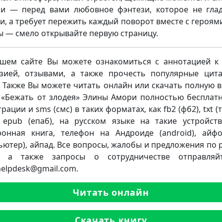
и — перед вами любовное фэнтези, которое не гла
и, а требует пережить каждый поворот вместе с героями
ы — смело открывайте первую страницу.
шем сайте Вы можете ознакомиться с аннотацией к 
зией, отзывами, а также прочесть популярные цит
. Также Вы можете читать онлайн или скачать полную 
 «Бежать от злодея» Элины Амори полностью бесплатн
рации и sms (смс) в таких форматах, как fb2 (фб2), txt (тх
, epub (епаб), на русском языке на такие устройств
ронная книга, телефон на Андроиде (android), айф
ьютер), айпад. Все вопросы, жалобы и предложения по 
а, а также запросы о сотрудничестве отправляй
.helpdesk@gmail.com.
Читать онлайн
Скачать книгу