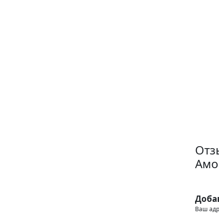
Отз
Амо
Доба
Ваш адр