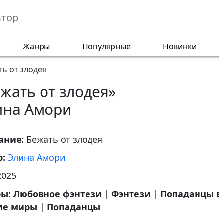
Жанры
Популярные
Новинки
ть от злодея
жать от злодея»
ина Амори
ание:
Бежать от злодея
р:
Элина Амори
2025
ры:
Любовное фэнтези
|
Фэнтези
|
Попаданцы 
ие миры
|
Попаданцы