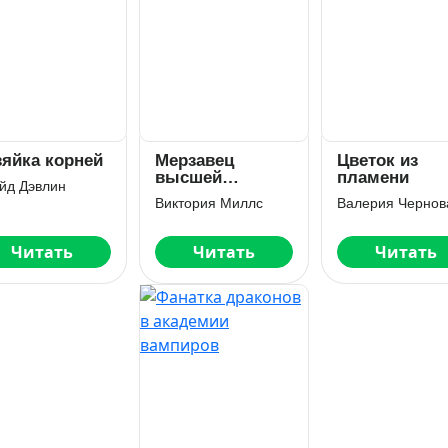
зяйка корней
Мерзавец
Цветок из
высшей
пламени
йд Дэвлин
академии
Виктория Миллс
Читать
Читать
Читать