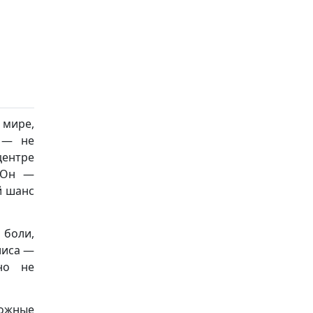
 мире,
а — не
центре
. Он —
й шанс
 боли,
лиса —
но не
ложные