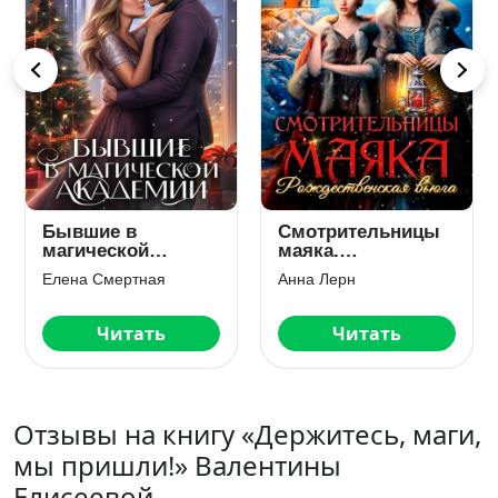
В объятьях
День Проклятого
страха, или За
Валентина
котом на край
Мария Лунёва
Инна Инфинити
Вселенной
Читать
Читать
Отзывы на книгу «Держитесь, маги,
мы пришли!» Валентины
Елисеевой