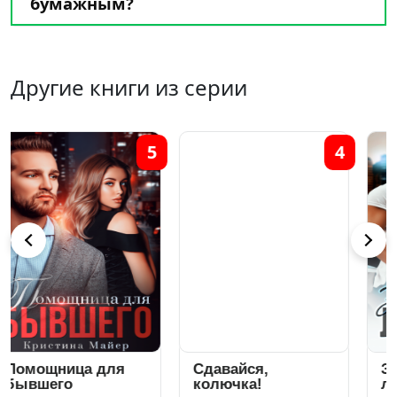
бумажным?
Другие книги из серии
4
3
Сдавайся,
Запрети мне
колючка!
любить