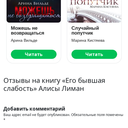
й
(Не) верь мне. На
Наследник д
грани развода
Заура
яева
Аруся Берг
Анна Гур
ать
Читать
Читать
Отзывы на книгу «Его бывшая
слабость» Алисы Лиман
Добавить комментарий
Ваш адрес email не будет опубликован.
Обязательные поля помечены
*