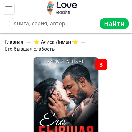
Найти
Главная
—
⭐ Алиса Лиман ⭐
—
Его бывшая слабость
3