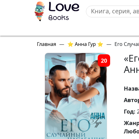
Главная
—
⭐ Анна Гур ⭐
—
Его Случ
«Е
20
Анн
Назв
Авто
Год:
Жан
Любо