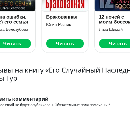
Бракованная
12 ночей с
Н
я
моим боссом
Юлия Резник
Юл
а
Лиза Шимай
Читать
Читать
ывы на книгу «Его Случайный Наслед
ы Гур
вить комментарий
ес email не будет опубликован.
Обязательные поля помечены
*