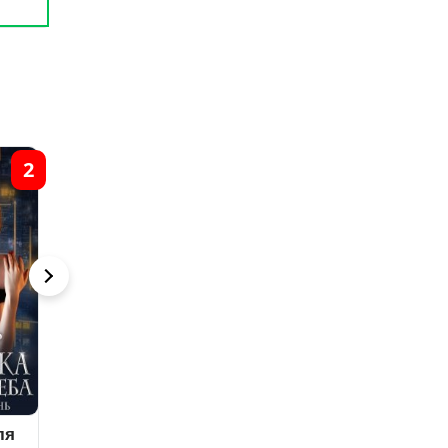
10
18
Принцесса для
Малыш для
Ты нам (