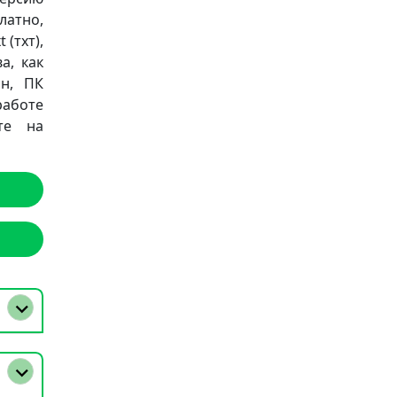
латно,
 (тхт),
а, как
он, ПК
работе
те на