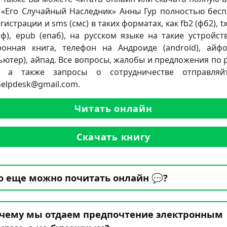
 «Его Случайный Наследник» Анны Гур полностью бесп
гистрации и sms (смс) в таких форматах, как fb2 (фб2), txt
ртф), epub (епаб), на русском языке на такие устройств
ронная книга, телефон на Андроиде (android), айф
ьютер), айпад. Все вопросы, жалобы и предложения по 
а, а также запросы о сотрудничестве отправляй
.helpdesk@gmail.com.
Читать онлайн
Скачать книгу
о еще можно почитать онлайн 💬?
чему мы отдаем предпочтение электронным