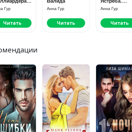
ра.
Валида
Ястреба.
я
Реальная
Анна Гур
Анна Гур
Жизнь
ь
Читать
Читать
омендации