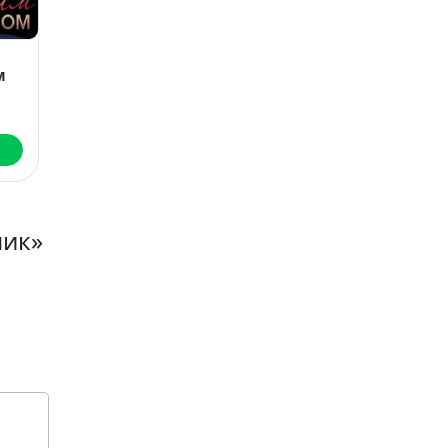
ачисто
Цена ошибки.
Бракованна
(Не) его семья
ия Резник
Юлия Резник
Ольга Белозубова
Читать
Читать
Читать
ник»