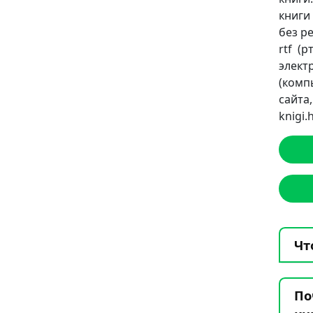
книги
без ре
rtf (
элект
(комп
сайт
knigi
Чт
По