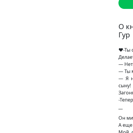
О к
Гур
❤️-Ты
Делае
— Нет
— Ты 
— Я н
сыну!
Загон
-Тепе
__
Он ми
А еще
Мой с