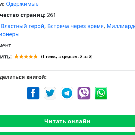
и:
Одержимые
чество страниц:
261
:
Властный герой
,
Встреча через время
,
Миллиард
ионеры
мент
ить:
(
1
голос, в среднем:
5
из 5)
делиться книгой:
Читать онлайн