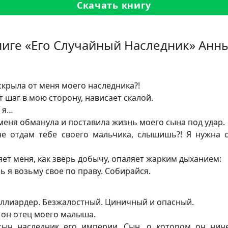
Скачать книгу
ниге «Его Случайный Наследник» Анн
 скрыла от меня моего наследника?!
т шаг в мою сторону, нависает скалой.
 я…
меня обманула и поставила жизнь моего сына под удар.
е отдам тебе своего мальчика, слышишь?! Я нужна 
яет меня, как зверь добычу, опаляет жарким дыханием:
рь я возьму свое по праву. Собирайся.
ллиардер. Безжалостный. Циничный и опасный.
 он отец моего малыша.
ын наследник его империи. Сын, о котором он нич