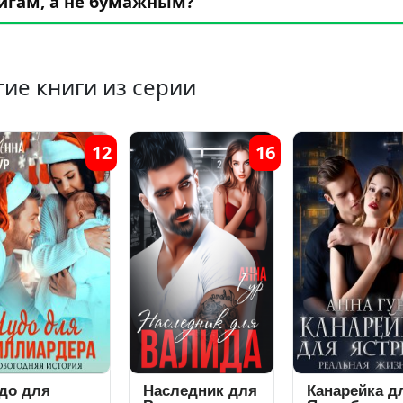
игам, а не бумажным?
гие книги из серии
12
16
2
Наследник для
Канарейка для