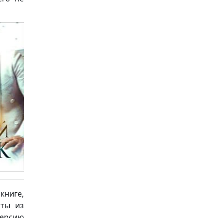
книге,
аты из
версию