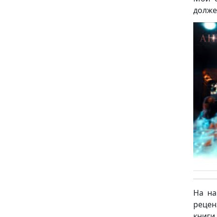
долже
На на
рецен
книги