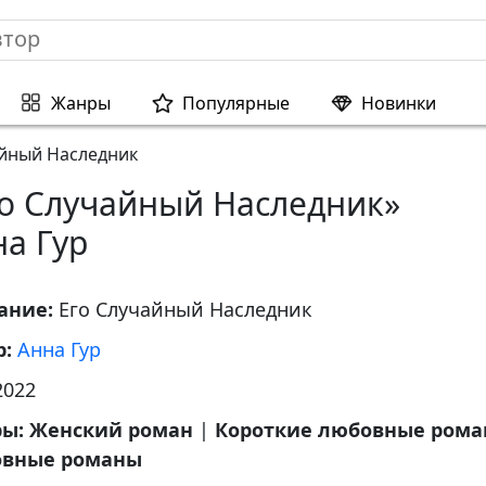
Жанры
Популярные
Новинки
айный Наследник
го Случайный Наследник»
а Гур
ание:
Его Случайный Наследник
р:
Анна Гур
2022
ры:
Женский роман
|
Короткие любовные ром
вные романы