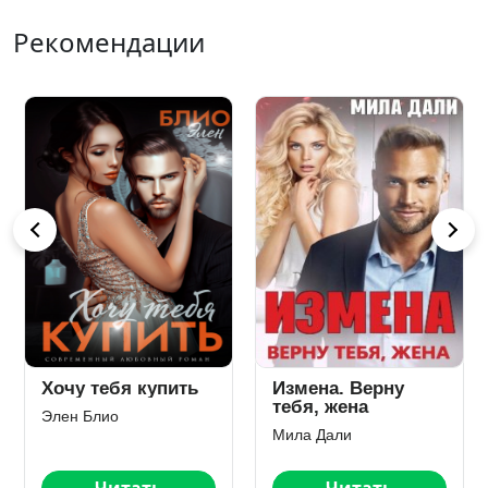
Рекомендации
Я тебя вылечу
Семья для мажора
Янка Рам
Кристина Зайцева