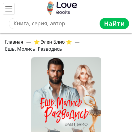
Найти
Главная
—
⭐ Элен Блио ⭐
—
Ешь. Молись. Разводись