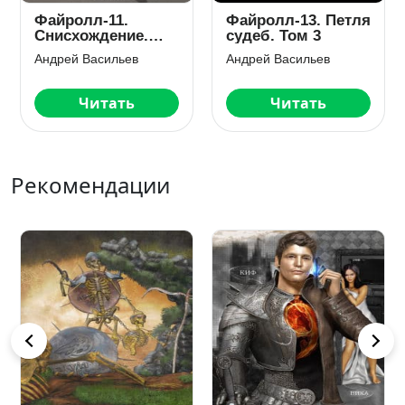
тля
Файролл-2. Пути
Файролл-5.
Востока
Сицилианская
защита
Андрей Васильев
Андрей Васильев
Читать
Читать
Рекомендации