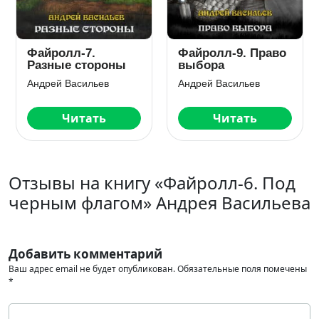
во
Файролл-8. Слово
Файролл-11.
и сталь
Снисхождение.
Том 3
Андрей Васильев
Андрей Васильев
Читать
Читать
Отзывы на книгу «Файролл-6. Под
черным флагом» Андрея Васильева
Добавить комментарий
Ваш адрес email не будет опубликован.
Обязательные поля помечены
*