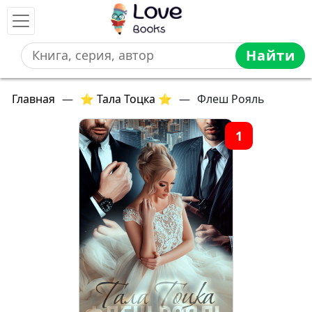
Найти
Главная
—
⭐ Тала Тоцка ⭐
—
Флеш Рояль
1