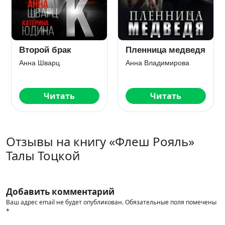
я
Взаперти с
Огромный. Злой.
Альфами
Зеленый
Ксения Рева
Татьяна Новикова
Читать
Читать
Отзывы на книгу «Флеш Рояль»
Талы Тоцкой
Добавить комментарий
Ваш адрес email не будет опубликован.
Обязательные поля помечены
*