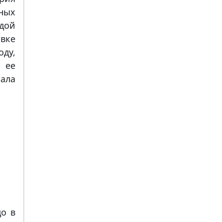
ных
дой
вке
ду,
 ее
ала
цо в