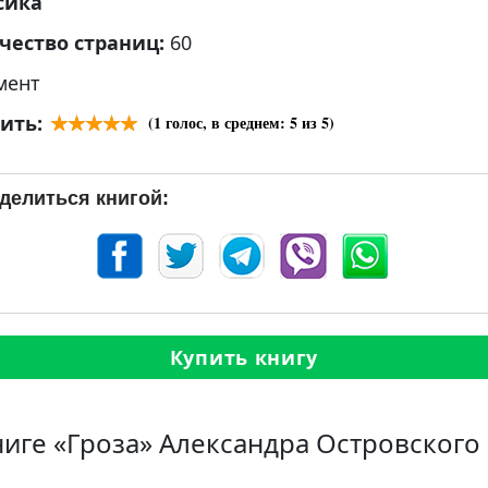
сика
чество страниц:
60
мент
ить:
(
1
голос, в среднем:
5
из 5)
делиться книгой:
Купить книгу
ниге «Гроза» Александра Островского