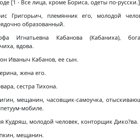
оде [1 - Все лица, кроме Бориса, одеты по-русски.]
рис Григорьич, племянник его, молодой челов
рядочно образованный.
рфа Игнатьевна Кабанова (Кабаниха), бога
чиха, вдова.
он Иваныч Кабанов, ее сын.
ерина, жена его.
вара, сестра Тихона.
лигин, мещанин, часовщик-самоучка, отыскиваю
петуум-мобиле.
я Кудряш, молодой человек, конторщик Дико?ва.
пкин, мещанин.