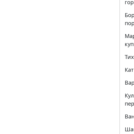
гор
Бо
по
Ма
куп
Тих
Кат
Вар
Ку
пер
Ван
Ша