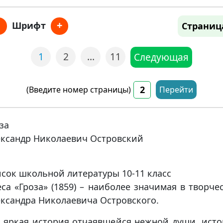
+
Шрифт
Страниц
1
2
…
11
Следующая
(Введите номер страницы)
Перейти
за
ксандр Николаевич Островский
сок школьной литературы 10-11 класс
са «Гроза» (1859) – наиболее значимая в творче
ксандра Николаевича Островского.
 яркая история отчаявшейся нежной души, ист