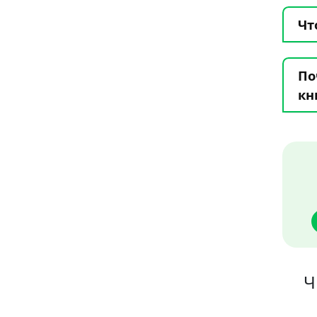
Чт
По
кн
Ч