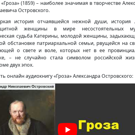
 «Гроза» (1859) – наиболее значимая в творчестве Алек
аевича Островского.
ркая история отчаявшейся нежной души, история
ащитной женщины в мире несостоятельных му
ческая судьба Катерины, молодой женщины, задыхающ
ой обстановке патриархальной семьи, рвущейся на св
ющей о свете и воле, которых нет в ее провинци
ке, – не случайно стала символом российской жи
оме двух эпох.
ть онлайн аудиокнигу «Гроза» Александра Островского: