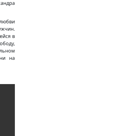
сандра
 любви
жчин.
ейся в
ободу,
альном
зни на