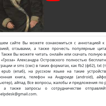
шем сайте Вы можете ознакомиться с аннотацией к 
зией, отзывами, а также прочесть популярные цит
. Также Вы можете читать онлайн или скачать полную 
 «Гроза» Александра Островского полностью бесплатн
рации и sms (смс) в таких форматах, как fb2 (фб2), txt (тх
, epub (епаб), на русском языке на такие устройств
ронная книга, телефон на Андроиде (android), айф
ьютер), айпад. Все вопросы, жалобы и предложения по 
а, а также запросы о сотрудничестве отправляй
.helpdesk@gmail.com.