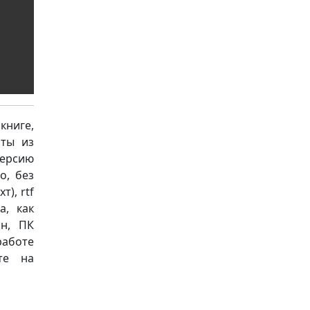
книге,
аты из
версию
о, без
т), rtf
а, как
он, ПК
работе
те на