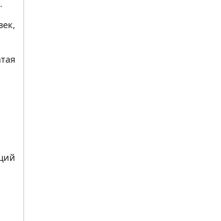
.
ек,
тая
щий