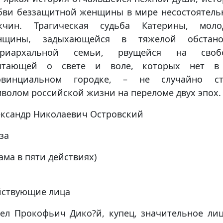
бви беззащитной женщины в мире несостоятель
жчин. Трагическая судьба Катерины, моло
нщины, задыхающейся в тяжелой обстано
триархальной семьи, рвущейся на свобо
чтающей о свете и воле, которых нет в
овинциальном городке, – не случайно ст
волом российской жизни на переломе двух эпох.
ксандр Николаевич Островский
за
ама в пяти действиях)
йствующие лица
ел Прокофьич Дико?й, купец, значительное ли