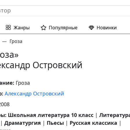
Жанры
Популярные
Новинки
—
Гроза
оза»
ександр Островский
ание:
Гроза
р:
Александр Островский
2008
ры:
Школьная литература 10 класс
|
Литература
|
Драматургия
|
Пьесы
|
Русская классика
|