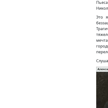
Пьеса
Никол
Это я
безз
Траги
тяжел
мечта
город
перел
Слуша