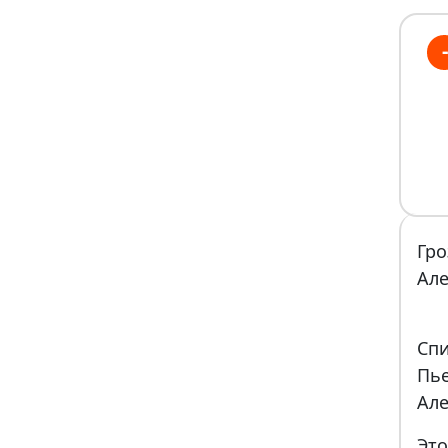
-
Гро
Але
Спи
Пье
Але
Это