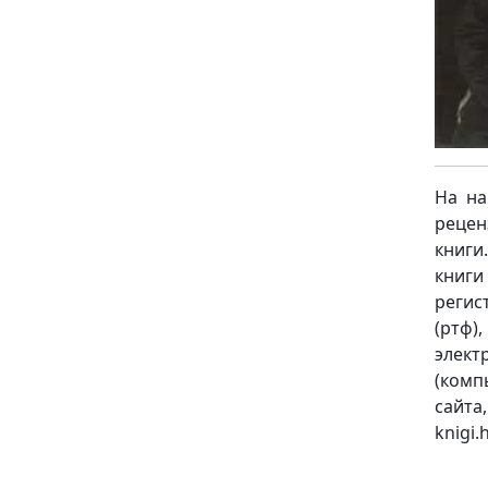
На на
рецен
книги
книги
регист
(ртф)
элект
(комп
сайт
knigi