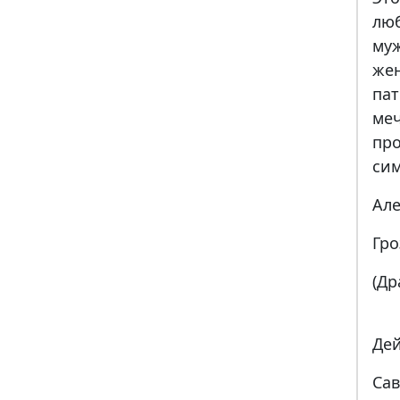
лю
му
же
па
ме
пр
сим
Але
Гро
(Др
Де
Сав