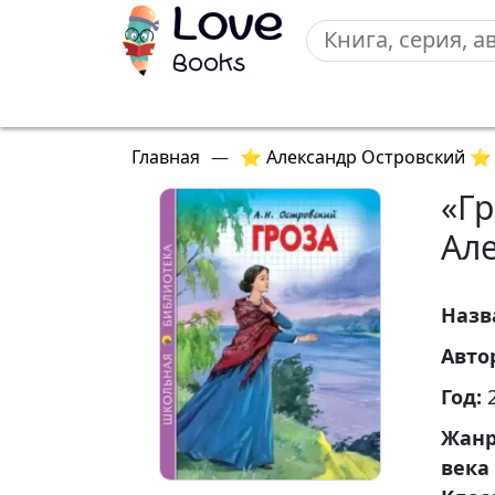
Главная
—
⭐ Александр Островский ⭐
«Гр
Ал
Назв
Авто
Год:
Жан
века