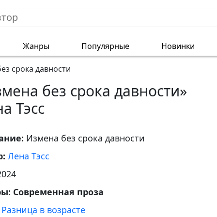
Жанры
Популярные
Новинки
ез срока давности
мена без срока давности»
а Тэсс
ание:
Измена без срока давности
р:
Лена Тэсс
2024
ры:
Современная проза
:
Разница в возрасте