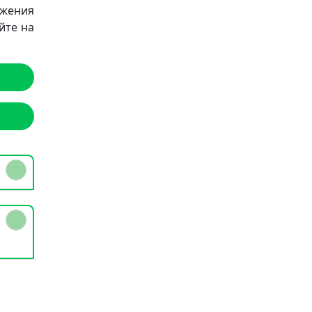
ожения
йте на