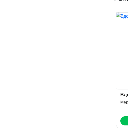
Вд
Мар