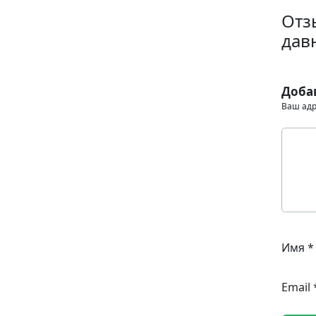
Отз
дав
Доба
Ваш адр
Имя
*
Email