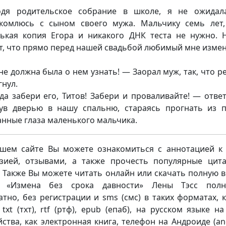
дя родительское собрание в школе, я не ожидал
комлюсь с сыном своего мужа. Мальчику семь лет
ькая копия Егора и никакого ДНК теста не нужно. 
т, что прямо перед нашей свадьбой любимый мне измен
не должна была о нем узнать! — Заорал муж, так, что р
гнул.
да забери его, Титов! Забери и проваливайте! — ответ
ув дверью в нашу спальню, стараясь прогнать из 
анные глаза маленького мальчика.
шем сайте Вы можете ознакомиться с аннотацией к 
зией, отзывами, а также прочесть популярные цит
. Также Вы можете читать онлайн или скачать полную 
и «Измена без срока давности» Лены Тэсс полн
атно, без регистрации и sms (смс) в таких форматах, к
 txt (тхт), rtf (ртф), epub (епаб), на русском языке н
йства, как электронная книга, телефон на Андроиде (and