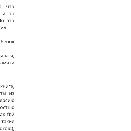
а, что
, и он
Но это
ил.
ебенок
ила я,
памяти
книге,
аты из
версию
остью
ак fb2
а такие
roid),