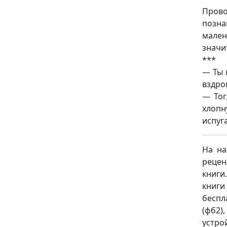
Прово
позна
мален
значи
***
— Ты 
вздро
— Тог
хлопн
испуг
На на
рецен
книги
книг
беспл
(фб2),
устро