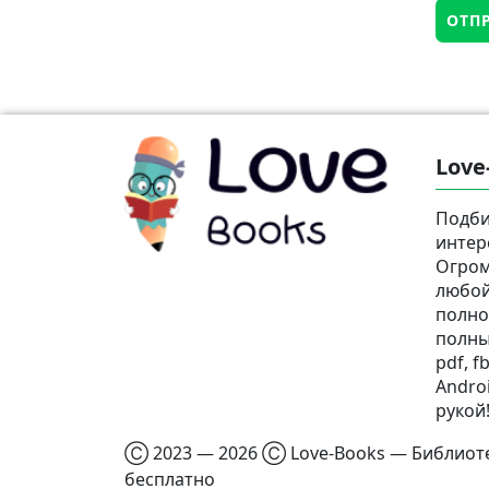
Love
Подби
интер
Огром
любой
полно
полны
pdf, fb
Androi
рукой
Ⓒ 2023 — 2026 Ⓒ Love-Books — Библиотек
бесплатно