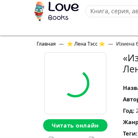
Главная
—
⭐ Лена Тэсс ⭐
—
Измена б
«Из
Лен
Назв
Авто
Год:
Жан
Читать онлайн
Теги