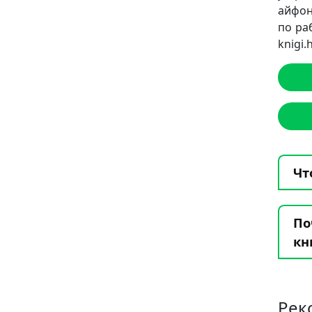
айфон
по ра
knigi
Чт
По
кн
Рек