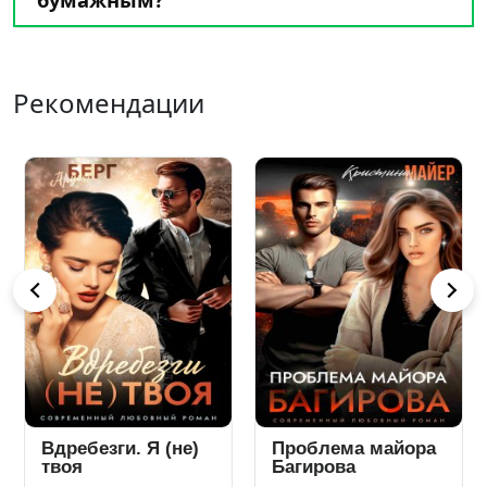
Рекомендации
Проблема майора
Твой брат меня
Б
Багирова
хочет
ут