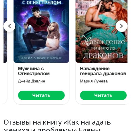
Наваждение
Измена. Ты
генерала драконов
будешь моей
Мария Лунёва
Адриана Дари
Читать
Читать
Отзывы на книгу «Как нагадать
жениха и проблемы» Елены