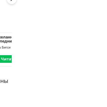
Печать демона
Его
Уязвимость
Алекс Найт
Анна Гур
Читать
Читать
аны