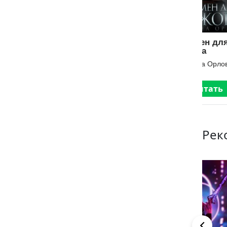
Их новогодний
Экзамен для
Те
подарочек
мажора
Юл
Юлианна Орлова
Юлианна Орлова
Читать
Читать
Рек