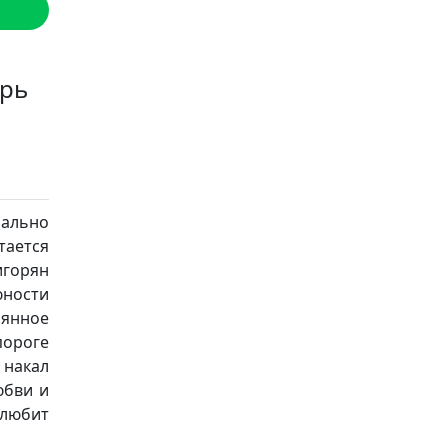
арь
нально
тается
игорян
юности
янное
пороге
 накал
юбви и
 любит