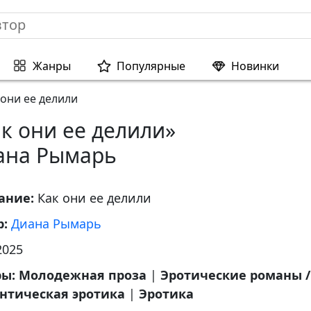
Жанры
Популярные
Новинки
 они ее делили
к они ее делили»
ана Рымарь
ание:
Как они ее делили
р:
Диана Рымарь
2025
ры:
Молодежная проза
|
Эротические романы /
нтическая эротика
|
Эротика