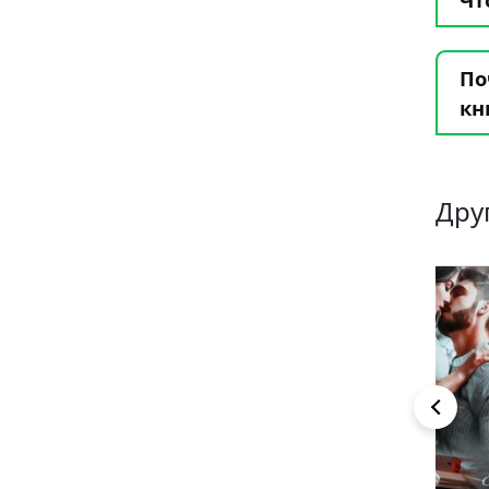
По
кн
Дру