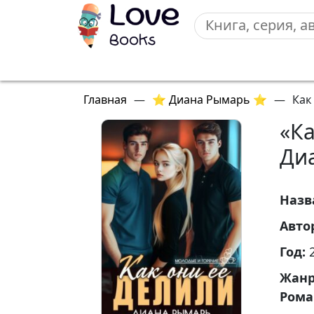
Главная
—
⭐ Диана Рымарь ⭐
—
Как
«Ка
Ди
Назв
Авто
Год:
Жан
Рома