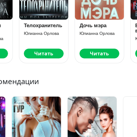
лохранитель
Дочь мэра
В оковах его
власти
ианна Орлова
Юлианна Орлова
Юлианна Орлов
Читать
Читать
Читать
омендации