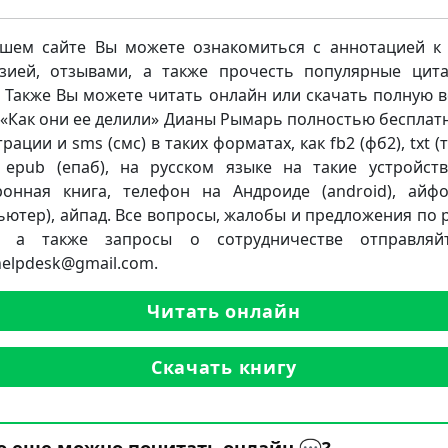
шем сайте Вы можете ознакомиться с аннотацией к 
зией, отзывами, а также прочесть популярные цит
. Также Вы можете читать онлайн или скачать полную 
 «Как они ее делили» Дианы Рымарь полностью бесплатн
рации и sms (смс) в таких форматах, как fb2 (фб2), txt (тх
, epub (епаб), на русском языке на такие устройств
ронная книга, телефон на Андроиде (android), айф
ьютер), айпад. Все вопросы, жалобы и предложения по 
а, а также запросы о сотрудничестве отправляй
.helpdesk@gmail.com.
Читать онлайн
Скачать книгу
о еще можно почитать онлайн 💬?