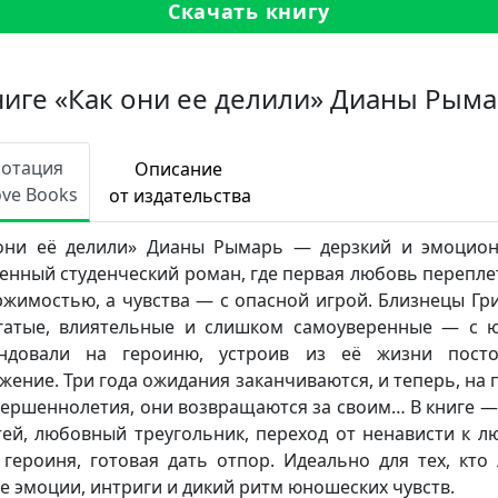
Скачать книгу
ниге «Как они ее делили» Дианы Рым
нотация
Описание
ove Books
от издательства
они её делили» Дианы Рымарь — дерзкий и эмоцио
енный студенческий роман, где первая любовь перепле
ржимостью, а чувства — с опасной игрой. Близнецы Гр
атые, влиятельные и слишком самоуверенные — с 
ендовали на героиню, устроив из её жизни посто
жение. Три года ожидания заканчиваются, и теперь, на 
вершеннолетия, они возвращаются за своим… В книге —
тей, любовный треугольник, переход от ненависти к л
 героиня, готовая дать отпор. Идеально для тех, кто
е эмоции, интриги и дикий ритм юношеских чувств.