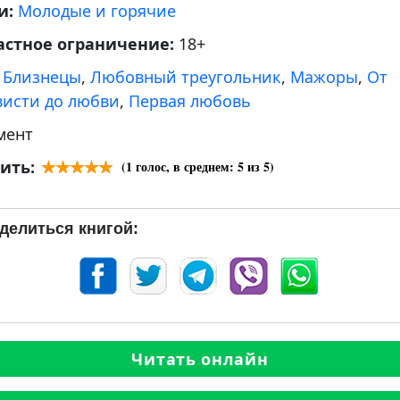
и:
Молодые и горячие
астное ограничение:
18+
:
Близнецы
,
Любовный треугольник
,
Мажоры
,
От
висти до любви
,
Первая любовь
мент
ить:
(
1
голос, в среднем:
5
из 5)
делиться книгой:
Читать онлайн