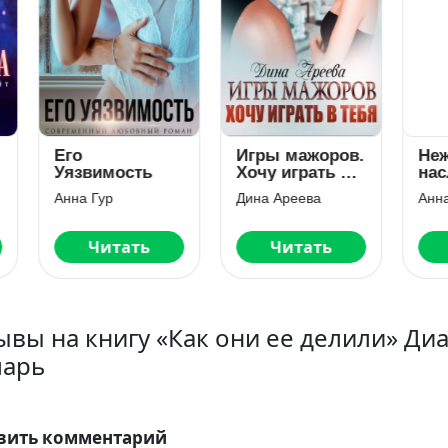
о
Игры мажоров.
Нежеланный
звимость
Хочу играть в
наследник
тебя
а Гур
Дина Ареева
Анна Бигси
Читать
Читать
Читать
ывы на книгу «Как они ее делили» Ди
арь
вить комментарий