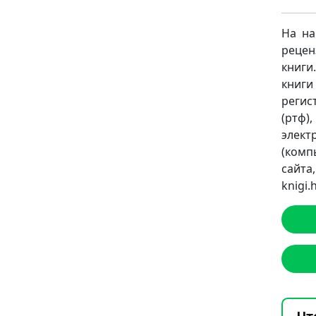
На на
рецен
книги
книги
регист
(ртф)
элект
(комп
сайт
knigi
Чт