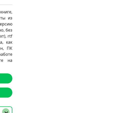
книге,
аты из
версию
о, без
т), rtf
а, как
он, ПК
работе
те на