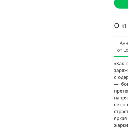
О к
Ан
от L
«Как 
заряж
с оде
— бог
прет
напря
её со
страс
яркая
жарки