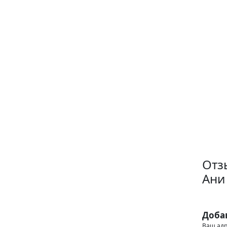
Отз
Ани
Доба
Ваш адр