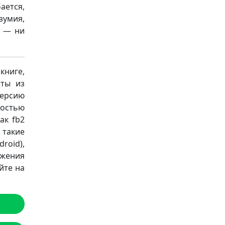
ается,
зумия,
ц — ни
книге,
аты из
версию
остью
ак fb2
а такие
roid),
ожения
йте на