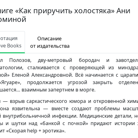
ниге «Как приручить холостяка» Ани
оминой
нотация
Описание
ove Books
от издательства
лл Полозов, дву-метровый бородач и завотдел
атологии, сталкивается с проверяющей из минзд
вой» Еленой Александровной. Всё начинается с царап
«Ягуаре», продолжается угрозой закрыть отделе
шается… взаимным запертнем в морге.
 — взрыв саркастического юмора и откровенной хим
 она язвительна — вместе создают проблемы масш
 внутрибольничной инфекции. Медицинские детали, 
ы и шутки над «банкой с почкой» придают истории
ит «Скорая help + эротика».