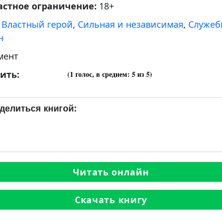
астное ограничение:
18+
:
Властный герой
,
Сильная и независимая
,
Служеб
н
мент
ить:
(
1
голос, в среднем:
5
из 5)
делиться книгой:
Читать онлайн
Скачать книгу