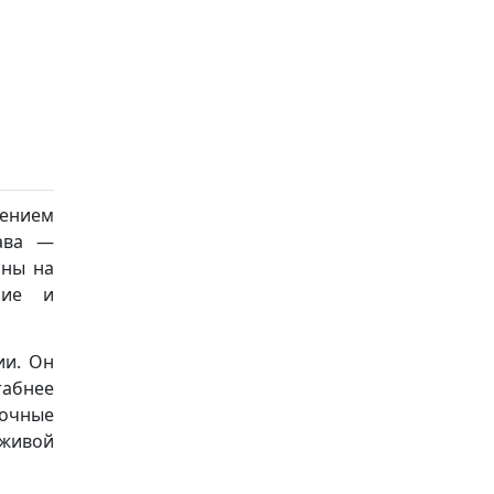
ением
рава —
ины на
ние и
ии. Он
табнее
ночные
 живой