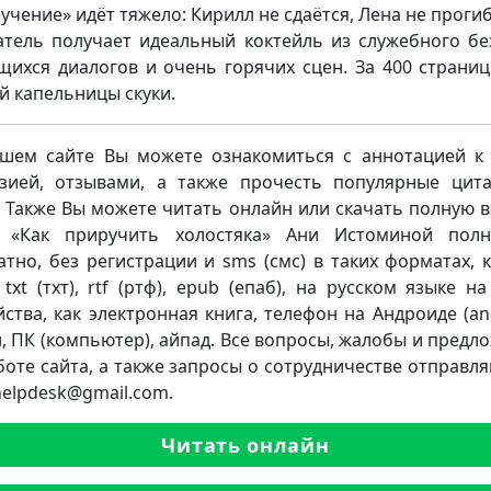
учение» идёт тяжело: Кирилл не сдаётся, Лена не прогиб
атель получает идеальный коктейль из служебного бе
щихся диалогов и очень горячих сцен. За 400 страни
й капельницы скуки.
шем сайте Вы можете ознакомиться с аннотацией к 
зией, отзывами, а также прочесть популярные цит
. Также Вы можете читать онлайн или скачать полную 
и «Как приручить холостяка» Ани Истоминой полн
атно, без регистрации и sms (смс) в таких форматах, к
 txt (тхт), rtf (ртф), epub (епаб), на русском языке н
йства, как электронная книга, телефон на Андроиде (and
, ПК (компьютер), айпад. Все вопросы, жалобы и предл
боте сайта, а также запросы о сотрудничестве отправля
.helpdesk@gmail.com.
Читать онлайн