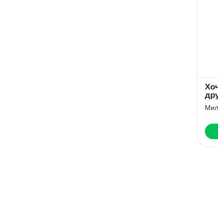
Хоч
др
Мил