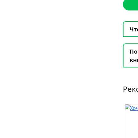
Чт
По
кн
Рек