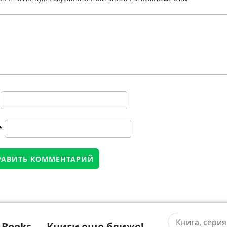
*
-Books — Книги еще ближе!