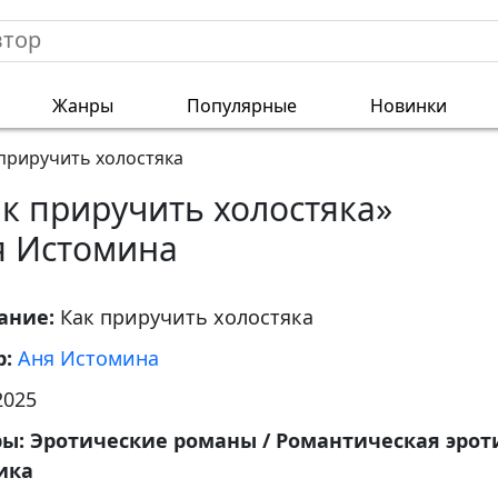
Жанры
Популярные
Новинки
приручить холостяка
к приручить холостяка»
я Истомина
ание:
Как приручить холостяка
р:
Аня Истомина
2025
ры:
Эротические романы / Романтическая эрот
ика