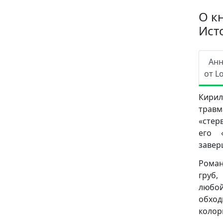
О к
Ист
Ан
от L
Кири
травм
«стер
его 
завер
Роман
груб,
любой
обход
колор