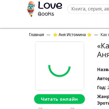
Главная
—
⭐ Аня Истомина ⭐
—
Как 
«Ка
Ан
Назв
Авто
Год:
Жан
Читать онлайн
Эрот