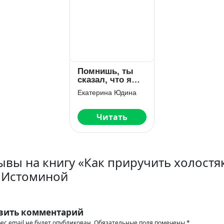
Помнишь, ты
сказал, что я
никто?..
Екатерина Юдина
Читать
ывы на книгу «Как приручить холостя
 Истоминой
вить комментарий
ес email не будет опубликован.
Обязательные поля помечены
*