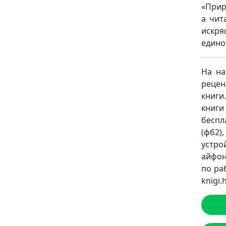
«Прир
а чит
искря
едино
На на
рецен
книги
книг
беспл
(фб2),
устро
айфон
по ра
knigi