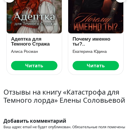
о
Заноза Его
Похищенная
Величества — 2
драконом
Елена Лабрус
Лана Кроу
Читать
Читать
Отзывы на книгу «Катастрофа для
Темного лорда» Елены Соловьевой
Добавить комментарий
Ваш адрес email не будет опубликован.
Обязательные поля помечены