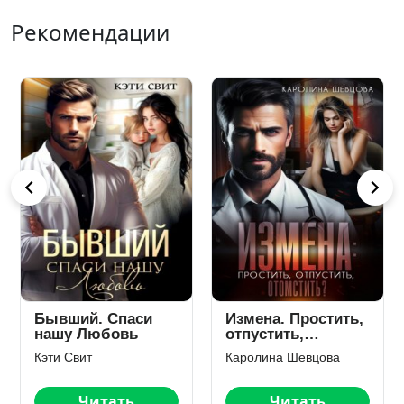
Рекомендации
Будь со мной
Твой папа нас
предал
Екатерина Кариди
Елена Безрукова
Читать
Читать