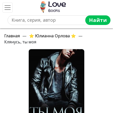
Найти
Главная
—
⭐ Юлианна Орлова ⭐
—
Клянусь, ты моя