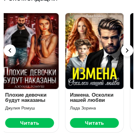
Паук
Моя по договору
Asti Brams
Анастасия Ридд
Читать
Читать