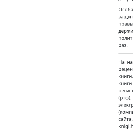
Особ
защит
правы
держ
полит
раз.
На на
рецен
книги
книги
регист
(ртф)
элект
(комп
сайт
knigi