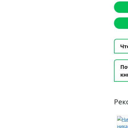
Чт
По
кн
Рек