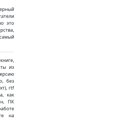
ерный
татели
но это
ства,
 самый
книге,
аты из
версию
о, без
т), rtf
а, как
он, ПК
работе
те на