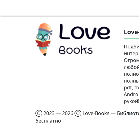
Love
Подби
интер
Огром
любой
полно
полны
pdf, fb
Androi
рукой
Ⓒ 2023 — 2026 Ⓒ Love-Books — Библиотек
бесплатно