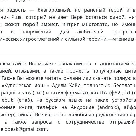
ая радость — благородный, но раненый герой и в
ник Яша, который не даёт Вере остаться одной. Чи
: сюжет порой змеист, интриг многовато, но имен
ит в напряжении. Для любителей прогрессор
ических хитросплетений и сильной героини —чтение в
шем сайте Вы можете ознакомиться с аннотацией к 
зией, отзывами, а также прочесть популярные цит
. Также Вы можете читать онлайн или скачать полную 
 «Купеческая дочь» Адели Хайд полностью бесплатн
рации и sms (смс) в таких форматах, как fb2 (фб2), txt (тх
, epub (епаб), на русском языке на такие устройств
ронная книга, телефон на Андроиде (android), айф
ьютер), айпад. Все вопросы, жалобы и предложения по 
а, а также запросы о сотрудничестве отправляй
.helpdesk@gmail.com.