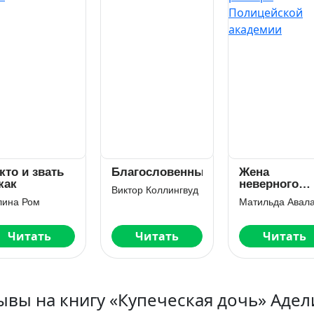
агословенный
Жена
Баба Люба.
неверного
Вернуть СС
тор Коллингвуд
ректора
Матильда Аваланж
Фонд А.
Полицейской
академии
Читать
Читать
Читать
ывы на книгу «Купеческая дочь» Адел