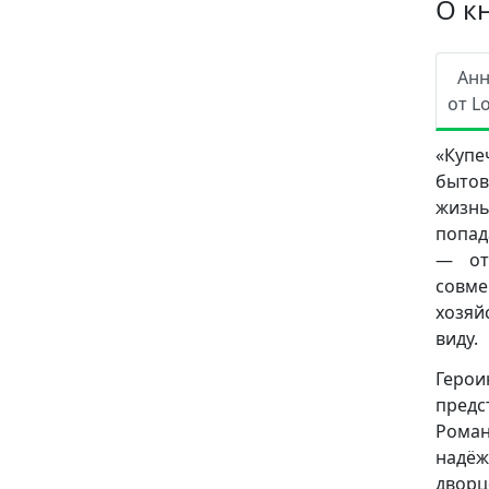
О к
Ан
от L
«Куп
бытов
жизнь
попад
— от
совме
хозяй
виду.
Герои
предс
Роман
надёж
дворц