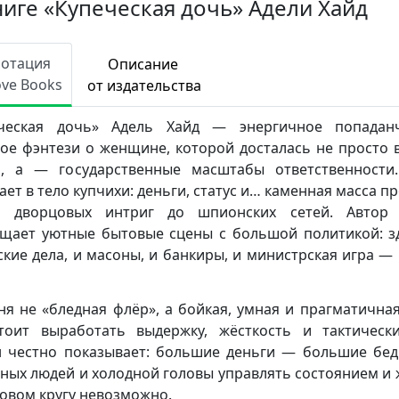
ниге «Купеческая дочь» Адели Хайд
нотация
Описание
ove Books
от издательства
еческая дочь» Адель Хайд — энергичное попаданч
ое фэнтези о женщине, которой досталась не просто 
, а — государственные масштабы ответственности
ает в тело купчихи: деньги, статус и… каменная масса п
 дворцовых интриг до шпионских сетей. Автор 
щает уютные бытовые сцены с большой политикой: з
ские дела, и масоны, и банкиры, и министрская игра — 
ня не «бледная флёр», а бойкая, умная и прагматична
тоит выработать выдержку, жёсткость и тактическ
 честно показывает: большие деньги — большие бед
ных людей и холодной головы управлять состоянием и 
овом кругу невозможно.