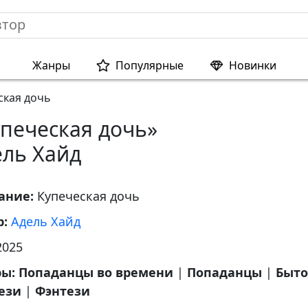
Жанры
Популярные
Новинки
ская дочь
упеческая дочь»
ель Хайд
ание:
Купеческая дочь
р:
Адель Хайд
2025
ры:
Попаданцы во времени
|
Попаданцы
|
Быто
ези
|
Фэнтези