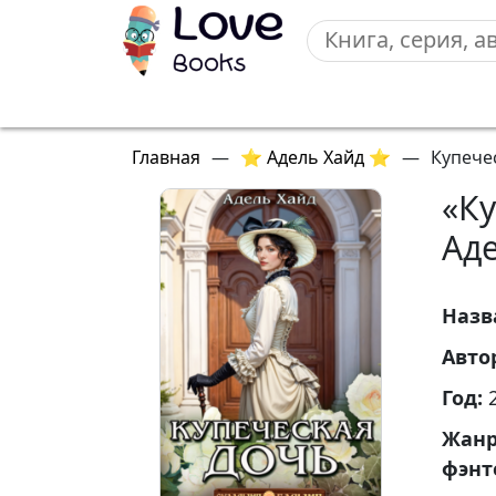
Главная
—
⭐ Адель Хайд ⭐
—
Купече
«К
Ад
Назв
Авто
Год:
Жан
фэнт