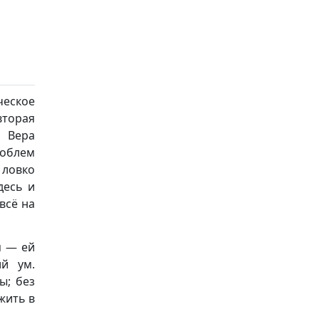
еское
вторая
. Вера
роблем
ловко
десь и
всё на
я — ей
ий ум.
ы; без
жить в