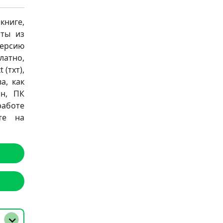
книге,
аты из
версию
латно,
 (тхт),
а, как
он, ПК
работе
те на