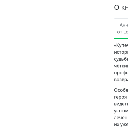
О к
Ан
от L
«Купе
истор
судьб
чётк
профе
возвр
Особе
героя
видет
уютом
лечен
их уж