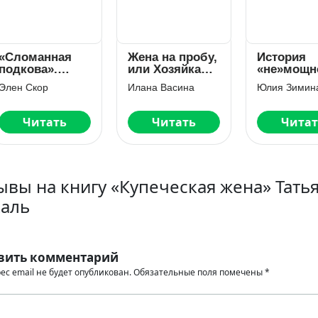
ломанная
Жена на пробу,
История
дкова».
или Хозяйка
«не»мощной
верна у трёх
проклятого
графини
ен Скор
Илана Васина
Юлия Зимина
рог
замка
Читать
Читать
Читать
ывы на книгу «Купеческая жена» Тать
аль
вить комментарий
ес email не будет опубликован.
Обязательные поля помечены
*