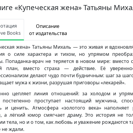
ниге «Купеческая жена» Татьяны Миха
нотация
Описание
ove Books
от издательства
ческая жена» Татьяны Михаль — это живая и вдохнов
ия о силе характера и тихом, но упрямом преобр
ы. Попаданка-врач не теряется в новом мире: вместо 
ий план, вместо страха — действие. Её уверенно
ссионализм делают чудо почти будничным: шаг за шаг
ащает мужа к жизни, разрушая приговоры «лекарей».
нно цепляет линия отношений: за холодом и упря
 постепенно проступает настоящий мужчина, спо
ь и ценить. Атмосфера «золотого века» наполняет
, а лёгкий юмор смягчает драму. Это история не то
ии тела, но и о том, как любовь и уважение рождаются та
е не ждали.