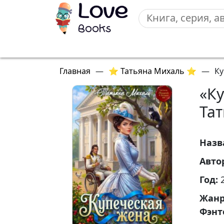
Главная
—
⭐ Татьяна Михаль ⭐
—
Ку
«К
Та
Назв
Авто
Год:
Жан
Фэнт