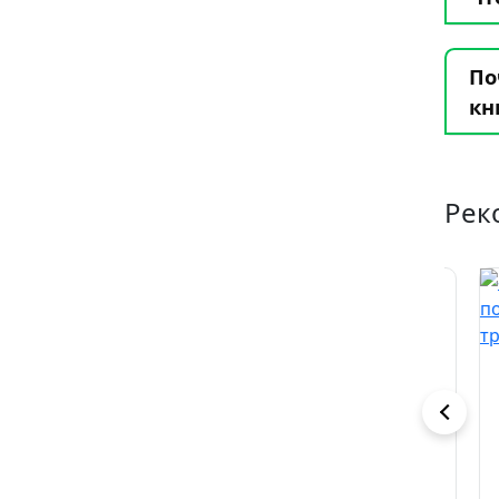
По
кн
Рек