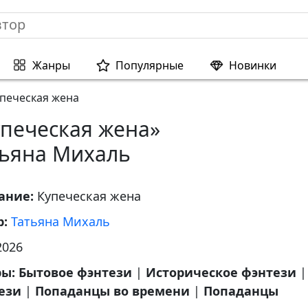
Жанры
Популярные
Новинки
печеская жена
упеческая жена»
тьяна Михаль
ание:
Купеческая жена
р:
Татьяна Михаль
2026
ры:
Бытовое фэнтези
|
Историческое фэнтези
|
ези
|
Попаданцы во времени
|
Попаданцы