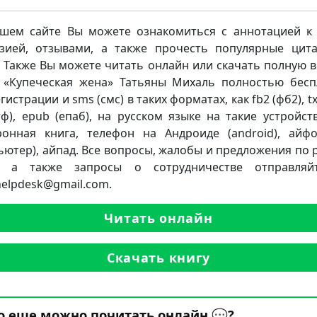
шем сайте Вы можете ознакомиться с аннотацией к 
зией, отзывами, а также прочесть популярные цит
. Также Вы можете читать онлайн или скачать полную 
 «Купеческая жена» Татьяны Михаль полностью бесп
гистрации и sms (смс) в таких форматах, как fb2 (фб2), txt
ртф), epub (епаб), на русском языке на такие устройств
ронная книга, телефон на Андроиде (android), айф
ьютер), айпад. Все вопросы, жалобы и предложения по 
а, а также запросы о сотрудничестве отправляй
.helpdesk@gmail.com.
Читать онлайн
Скачать книгу
о еще можно почитать онлайн 💬?