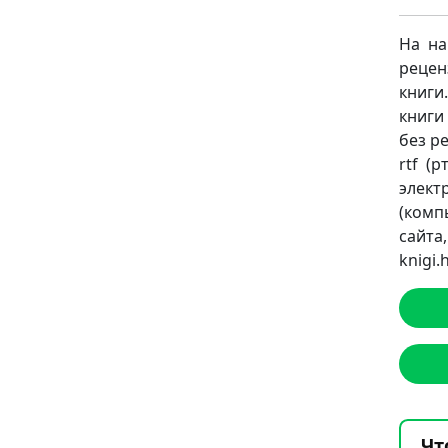
На на
рецен
книги
книги
без ре
rtf (
элект
(комп
сайт
knigi
Чт