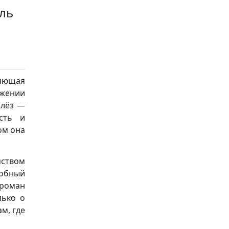
ль
ляющая
ажении
слёз —
сть и
ом она
мством
собный
 роман
лько о
м, где