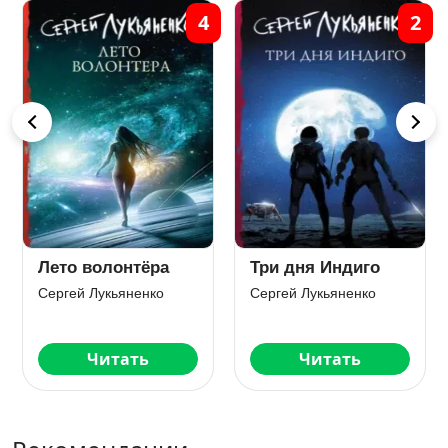
2
1
4
Семь дней до
Лето волонтёра
Мегиддо
Сергей Лукьяненко
Сергей Лукьяненко
Читать
Читать