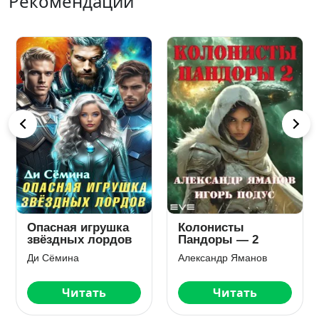
Рекомендации
Иллюзия свободы
Трудно быть
богом
Ани Марика
Аркадий Стругацкий
Читать
Читать