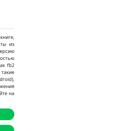
книге,
аты из
версию
остью
ак fb2
а такие
roid),
ожения
йте на