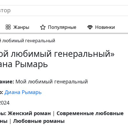
Жанры
Популярные
Новинки
 любимый генеральный
ой любимый генеральный»
ана Рымарь
ание:
Мой любимый генеральный
р:
Диана Рымарь
2024
ры:
Женский роман
|
Современные любовные
аны
|
Любовные романы