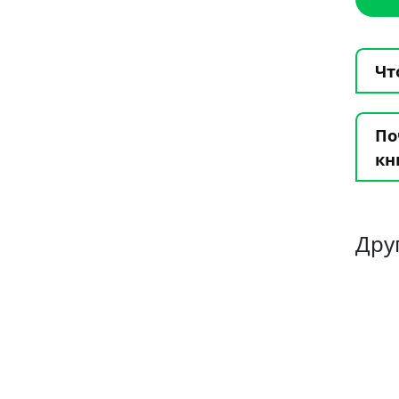
Чт
По
кн
Дру