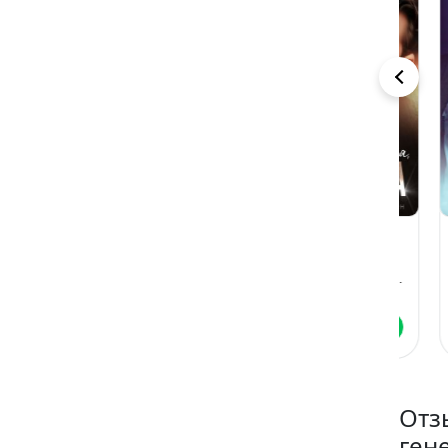
Чудо для
Танцуй для
По
миллиардера.
меня, девочка
ре
Новогодняя
Анна Гур
Анастасия Пырченкова
Ин
история
Читать
Читать
Отз
ген