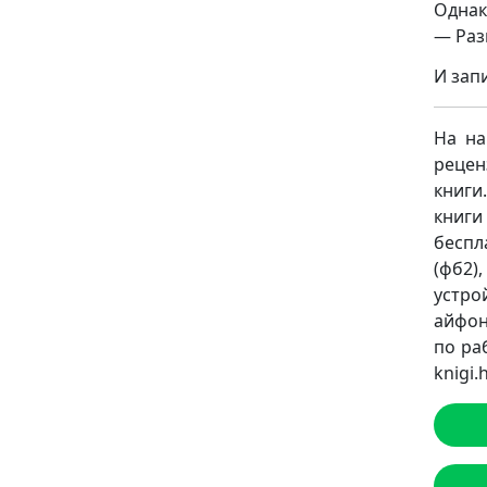
Однак
— Раз
И зап
На на
рецен
книги
книг
беспл
(фб2),
устро
айфон
по ра
knigi