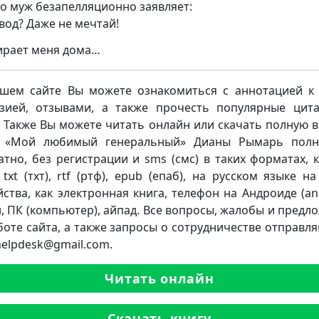
о муж безапелляционно заявляет:
вод? Даже не мечтай!
ирает меня дома…
шем сайте Вы можете ознакомиться с аннотацией к 
зией, отзывами, а также прочесть популярные цит
. Также Вы можете читать онлайн или скачать полную 
и «Мой любимый генеральный» Дианы Рымарь полн
атно, без регистрации и sms (смс) в таких форматах, к
 txt (тхт), rtf (ртф), epub (епаб), на русском языке н
йства, как электронная книга, телефон на Андроиде (and
, ПК (компьютер), айпад. Все вопросы, жалобы и предл
боте сайта, а также запросы о сотрудничестве отправля
.helpdesk@gmail.com.
Читать онлайн
Скачать книгу