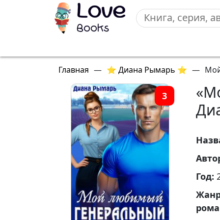
Главная
—
⭐ Диана Рымарь ⭐
—
Мой
«М
3
Ди
Назв
Авто
Год:
Жан
ром