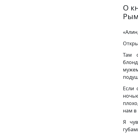
О к
Рым
«Алин
Откры
Там 
блонд
мужем
подуш
Если 
ночью
плохо
нам в
Я чув
губам