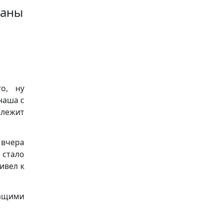
ианы
о, ну
наша с
 лежит
 вчера
 стало
ивел к
жащими