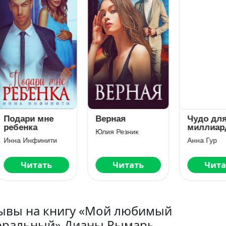
дари мне
Верная
Чудо для
бенка
миллиардер
Юлия Резник
Новогодняя
на Инфинити
Анна Гур
история
Читать
Читать
Читать
ывы на книгу «Мой любимый
еральный» Дианы Рымарь