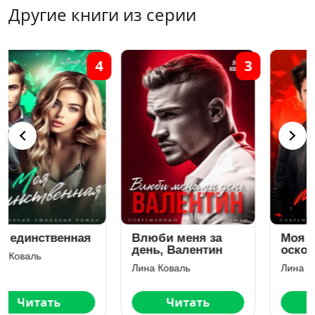
Другие книги из серии
3
1
Влюби меня за
Моя Мия. На
день, Валентин
осколках первой
любви
Лина Коваль
Лина Коваль
Читать
Читать