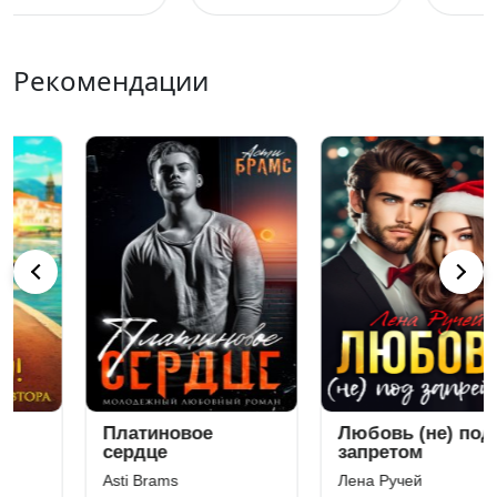
Рекомендации
Любовь (не) под
Фиктивная жена
запретом
мажора
Лена Ручей
Аманда Вин