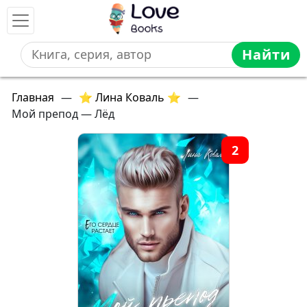
Найти
Главная
—
⭐ Лина Коваль ⭐
—
Мой препод — Лёд
2