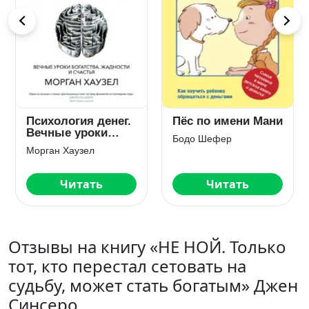
и
Самый богатый
Богатый папа,
человек в
бедный папа
Вавилоне
Джорж Сэмюэль Клейсон
Роберт Кийосаки
Читать
Читать
Отзывы на книгу «НЕ НОЙ. Только
тот, кто перестал сетовать на
судьбу, может стать богатым» Джен
Синсеро