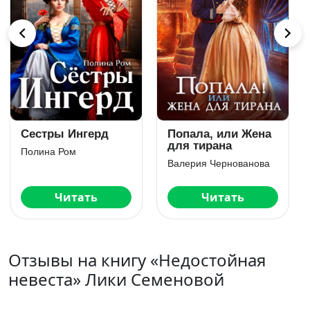
Попаданка или
Гадалка.
развод с
Любимый таролог
императором
герцога
Ди Сёмина
Елена Золотарева
Читать
Читать
Отзывы на книгу «Недостойная
невеста» Лики Семеновой