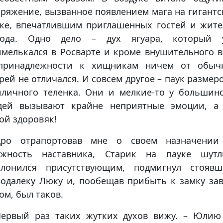
ряжение, вызванное появлением мага на гигант
уке, впечатлившим приглашенных гостей и жите
рода. Одно дело – дух ягуара, который 
мелькался в Росварте и кроме внушительного 
принадлежности к хищникам ничем от обыч
рей не отличался. И совсем другое – паук размер
иличного теленка. Они и мелкие-то у большинс
дей вызывают крайне неприятные эмоции, а 
ой здоровяк!
дро отрапортовав мне о своем назначении
лжность наставника, Старик на пауке шутл
клонился присутствующим, подмигнул стоявш
одалеку Люку и, пообещав прибыть к замку за
ом, был таков.
Первый раз таких жутких духов вижу. – Юлию