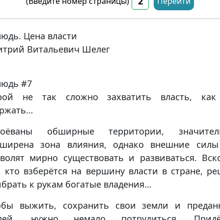
(Введите номер страницы)
Перейти
юдь. Цена власти
итрий Витальевич Шелег
людь #7
рой не так сложно захватить власть, как
ержать…
воёваны обширные территории, значител
сширена зона влияния, однако внешние силы
волят мирно существовать и развиваться. Вск
, кто взберётся на вершину власти в стране, р
брать к рукам богатые владения…
обы выжить, сохранить свои земли и предан
дей, нужно немало потрудиться. Придё