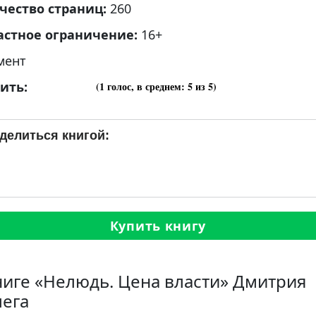
чество страниц:
260
астное ограничение:
16+
мент
ить:
(
1
голос, в среднем:
5
из 5)
делиться книгой:
Купить книгу
ниге «Нелюдь. Цена власти» Дмитрия
ега