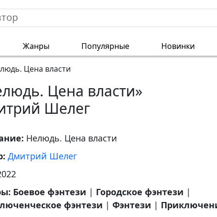
Жанры
Популярные
Новинки
людь. Цена власти
людь. Цена власти»
итрий Шелег
ание:
Нелюдь. Цена власти
р:
Дмитрий Шелег
2022
ры:
Боевое фэнтези
|
Городское фэнтези
|
люченческое фэнтези
|
Фэнтези
|
Приключен