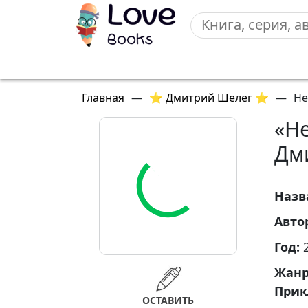
Главная
—
⭐ Дмитрий Шелег ⭐
—
Не
«Не
Дм
Назв
Авто
Год:
Жан
Прик
ОСТАВИТЬ