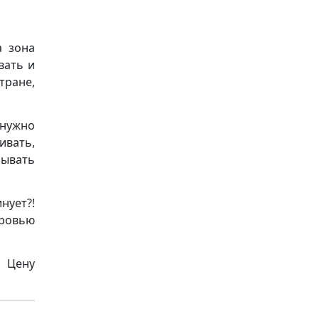
а зона
вать и
стране,
 нужно
ивать,
зывать
нует?!
кровью
ь Цену