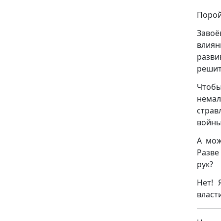
Порой
Завоё
влиян
развив
решит
Чтобы
немал
страв
войн
А мож
Разве
рук?
Нет! 
власт