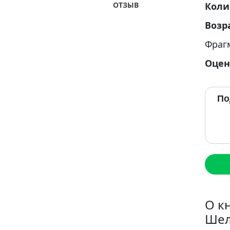
ОТЗЫВ
Коли
Возр
Фраг
Оцен
По
О к
Шел