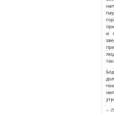
нап
па
го
при
и 
зве
пр
лю
так
Бо
до
по
неп
утр
– 