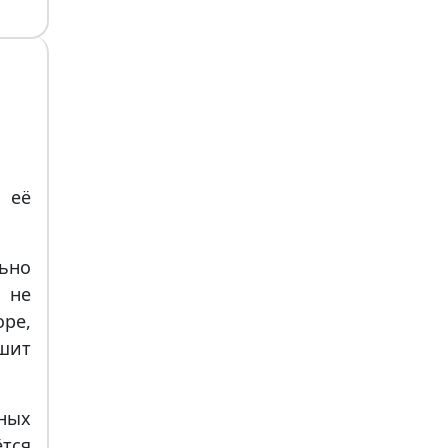
 её
ьно
 не
оре,
ешит
ных
тся