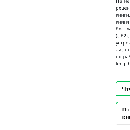
На на
рецен
книги
книг
беспл
(фб2),
устро
айфон
по ра
knigi
Чт
По
кн