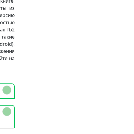
книге,
аты из
версию
остью
ак fb2
а такие
roid),
ожения
йте на