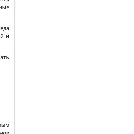
ные
беда
ей и
нать
мым
мое