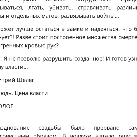
рываться, лгать, убивать, стравливать различ
ы и отдельных магов, развязывать войны…
ожет лучше остаться в замке и надеяться, что 
ует?! Разве стоит построенное множества смерт
гренных кровью рук?
! Я не позволю разрушить созданное! И готов уз
у власти…
итрий Шелег
юдь. Цена власти
ОЛОГ
азднование свадьбы было прервано са
ссовестным образом. В воздухе витало ощути