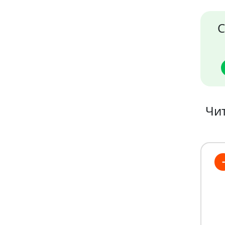
С
Чит
-