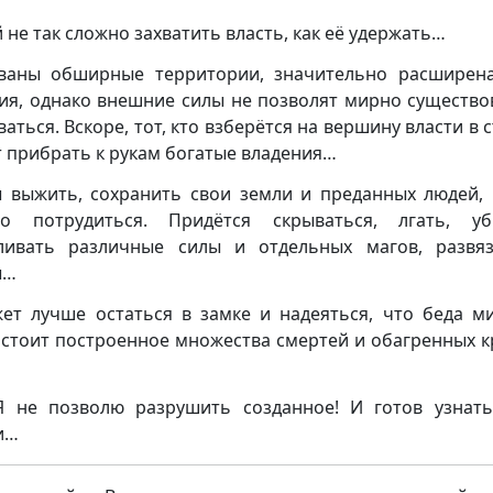
 не так сложно захватить власть, как её удержать…
ваны обширные территории, значительно расширен
ия, однако внешние силы не позволят мирно существо
аться. Вскоре, тот, кто взберётся на вершину власти в 
 прибрать к рукам богатые владения…
 выжить, сохранить свои земли и преданных людей,
о потрудиться. Придётся скрываться, лгать, уб
ливать различные силы и отдельных магов, развя
ы…
ет лучше остаться в замке и надеяться, что беда ми
 стоит построенное множества смертей и обагренных 
Я не позволю разрушить созданное! И готов узнат
и…