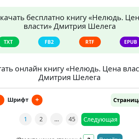
качать бесплатно книгу «Нелюдь. Це
власти» Дмитрия Шелега
TXT
FB2
RTF
EPUB
ать онлайн книгу «Нелюдь. Цена вла
Дмитрия Шелега
+
Шрифт
Страниц
1
2
…
45
Следующая