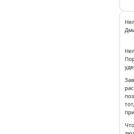
Нел
Дм
Не
По
уд
За
ра
поз
тот
при
Чт
лю