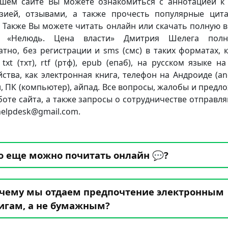
шем сайте Вы можете ознакомиться с аннотацией к 
зией, отзывами, а также прочесть популярные цит
. Также Вы можете читать онлайн или скачать полную 
и «Нелюдь. Цена власти» Дмитрия Шелега полн
атно, без регистрации и sms (смс) в таких форматах, к
 txt (тхт), rtf (ртф), epub (епаб), на русском языке н
йства, как электронная книга, телефон на Андроиде (and
, ПК (компьютер), айпад. Все вопросы, жалобы и предл
боте сайта, а также запросы о сотрудничестве отправля
.helpdesk@gmail.com.
о еще можно почитать онлайн 💬?
чему мы отдаем предпочтение электронным
игам, а не бумажным?