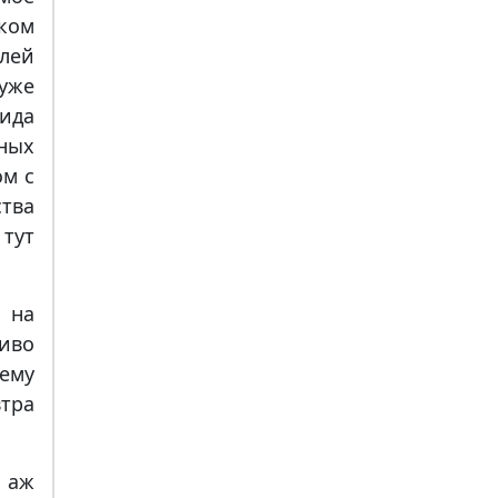
ском
лей
уже
вида
ных
ом с
тва
тут
 на
иво
ему
втра
 аж