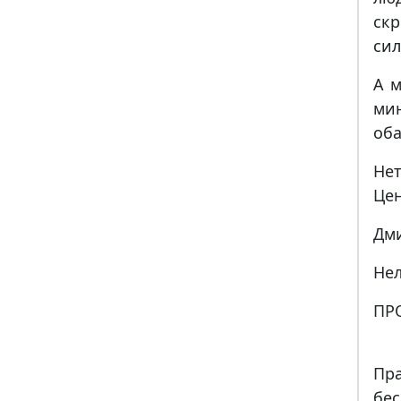
ск
сил
А м
мин
оба
Нет
Цен
Дм
Нел
ПР
Пр
бе