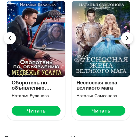
Трофей для Зверя
Ребенок для
магиссы
Полина Верховцева
Оксана Гринберга
Читать
Читать