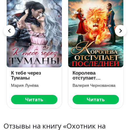
Искры огня.
Измена.
Академия Пяти
Отвергнутая жена
Стихий
дракона
ова
Анна Платунова
Северина Рэй
Читать
Читать
Отзывы на книгу «Охотник на