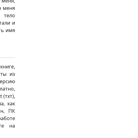
 меня,
о меня
 тело
тали и
ть имя
книге,
аты из
версию
латно,
 (тхт),
а, как
он, ПК
работе
те на