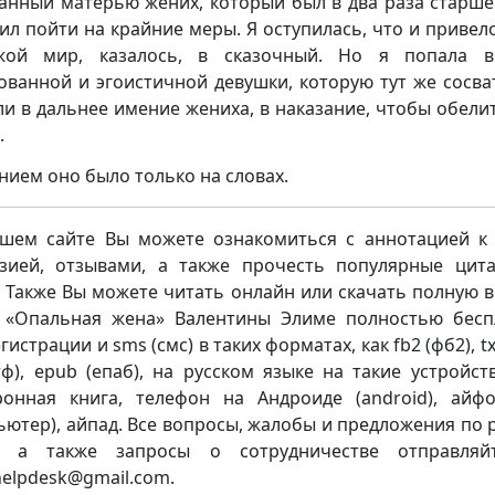
анный матерью жених, который был в два раза старше
ил пойти на крайние меры. Я оступилась, что и привел
жой мир, казалось, в сказочный. Но я попала в
ованной и эгоистичной девушки, которую тут же сосва
ли в дальнее имение жениха, в наказание, чтобы обели
.
нием оно было только на словах.
шем сайте Вы можете ознакомиться с аннотацией к 
зией, отзывами, а также прочесть популярные цит
. Также Вы можете читать онлайн или скачать полную 
 «Опальная жена» Валентины Элиме полностью бесп
гистрации и sms (смс) в таких форматах, как fb2 (фб2), txt
ртф), epub (епаб), на русском языке на такие устройств
ронная книга, телефон на Андроиде (android), айф
ьютер), айпад. Все вопросы, жалобы и предложения по 
а, а также запросы о сотрудничестве отправляй
.helpdesk@gmail.com.