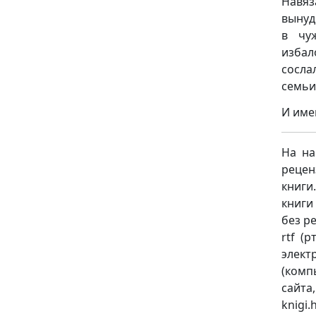
Навяз
вынуд
в чу
избал
сосла
семьи
И име
На на
рецен
книги
книги
без ре
rtf (
элект
(комп
сайт
knigi