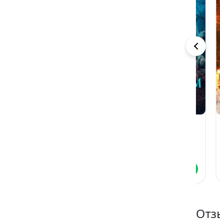
Файролл-4.
Практикум по
Фа
Гонг и чаша
боевой
Кв
кулинарии
кр
Андрей Васильев
Рина Ских
Анд
Читать
Читать
Отз