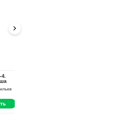
Практикум по
Файролл-12.
боевой
Квадратура
кулинарии
круга. Том 1
ев
Рина Ских
Андрей Васильев
Читать
Читать