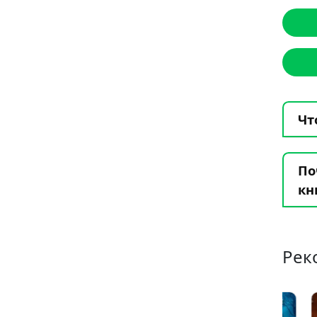
Чт
По
кн
Рек