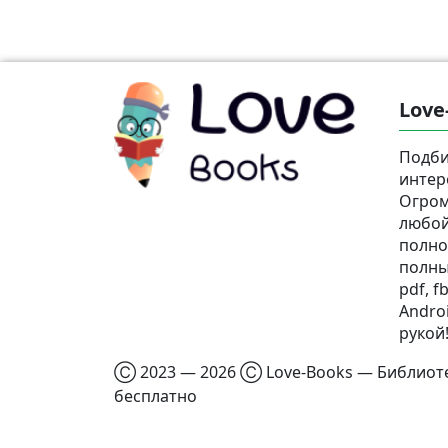
Love
Подби
интер
Огром
любой
полно
полны
pdf, fb
Androi
рукой
Ⓒ 2023 — 2026 Ⓒ Love-Books — Библиотек
бесплатно