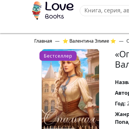
Главная
—
⭐ Валентина Элиме ⭐
—
«О
Бестселлер
Ва
Назв
Авто
Год:
Жан
Попа