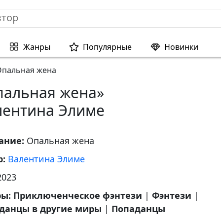
Жанры
Популярные
Новинки
Опальная жена
пальная жена»
лентина Элиме
ание:
Опальная жена
р:
Валентина Элиме
2023
ры:
Приключенческое фэнтези
|
Фэнтези
|
данцы в другие миры
|
Попаданцы