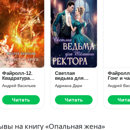
йролл-12.
Светлая
Файролл-4.
адратура
ведьма для
Гонг и чаша
уга. Том 1
Темного
рей Васильев
Адриана Дари
Андрей Василь
ректора
Читать
Читать
Читать
ывы на книгу «Опальная жена»