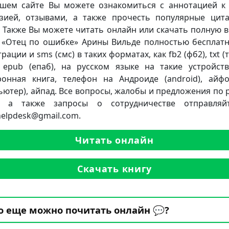
шем сайте Вы можете ознакомиться с аннотацией к 
зией, отзывами, а также прочесть популярные цит
. Также Вы можете читать онлайн или скачать полную 
 «Отец по ошибке» Арины Вильде полностью бесплатн
рации и sms (смс) в таких форматах, как fb2 (фб2), txt (тх
, epub (епаб), на русском языке на такие устройств
ронная книга, телефон на Андроиде (android), айф
ьютер), айпад. Все вопросы, жалобы и предложения по 
а, а также запросы о сотрудничестве отправляй
.helpdesk@gmail.com.
Читать онлайн
Скачать книгу
о еще можно почитать онлайн 💬?