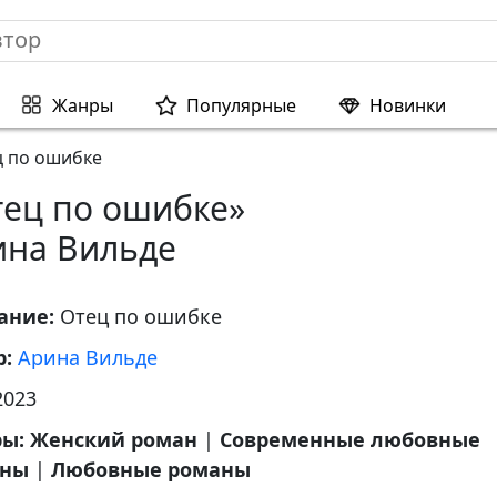
Жанры
Популярные
Новинки
 по ошибке
тец по ошибке»
ина Вильде
ание:
Отец по ошибке
р:
Арина Вильде
2023
ры:
Женский роман
|
Современные любовные
аны
|
Любовные романы