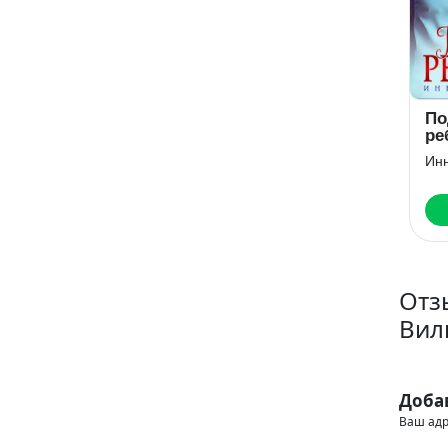
Заноза для
Не провоцируй,
Подари
Босса
белочка!
ребенк
Айрин Бонд
Кристина Майер
Инна Ин
Читать
Читать
Чи
Отз
Вил
Доба
Ваш адр