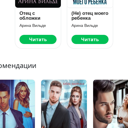
Отец с
(Не) отец моего
обложки
ребенка
Арина Вильде
Арина Вильде
Читать
Читать
омендации