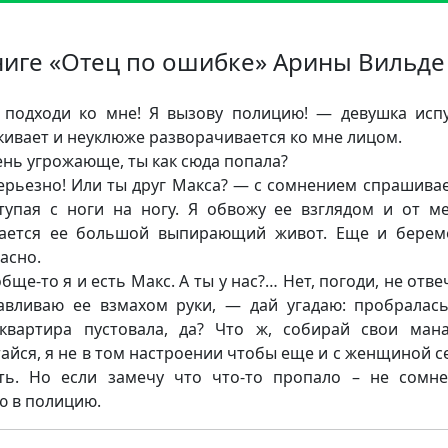
ниге «Отец по ошибке» Арины Вильде
подходи ко мне! Я вызову полицию! — девушка исп
кивает и неуклюже разворачивается ко мне лицом.
нь угрожающе, ты как сюда попала?
ерьезно! Или ты друг Макса? — с сомнением спрашивае
тупая с ноги на ногу. Я обвожу ее взглядом и от м
ается ее большой выпирающий живот. Еще и берем
асно.
бще-то я и есть Макс. А ты у нас?… Нет, погоди, не отве
авливаю ее взмахом руки, — дай угадаю: пробралас
квартира пустовала, да? Что ж, собирай свои ман
айся, я не в том настроении чтобы еще и с женщиной с
ть. Но если замечу что что-то пропало – не сомне
ю в полицию.