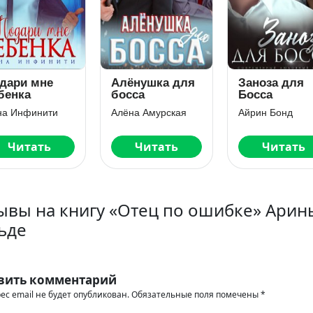
 мне
Алёнушка для
Заноза для
а
босса
Босса
финити
Алёна Амурская
Айрин Бонд
тать
Читать
Читать
ывы на книгу «Отец по ошибке» Арин
ьде
вить комментарий
ес email не будет опубликован.
Обязательные поля помечены
*