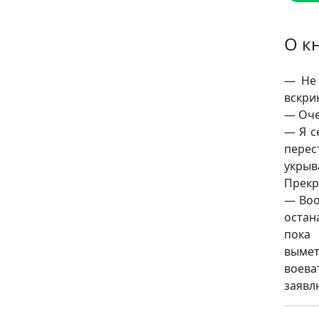
О к
— Не 
вскри
— Оче
— Я с
перес
укрыв
Прекр
— Воо
остан
пока 
вымет
воева
заявл