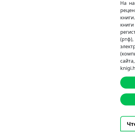
На на
рецен
книги
книги
регист
(ртф)
элект
(комп
сайт
knigi
Чт