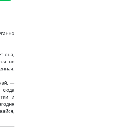
уганно
т она,
еня не
енная.
чай, —
ь сюда
атки и
егодня
вайся,