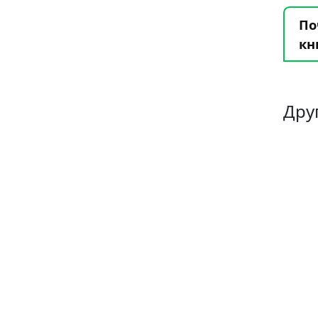
По
кн
Дру