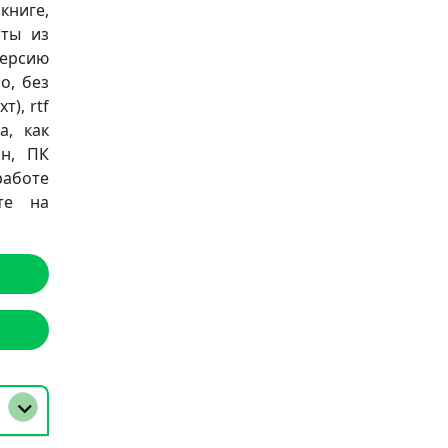
книге,
аты из
версию
о, без
т), rtf
а, как
он, ПК
работе
те на