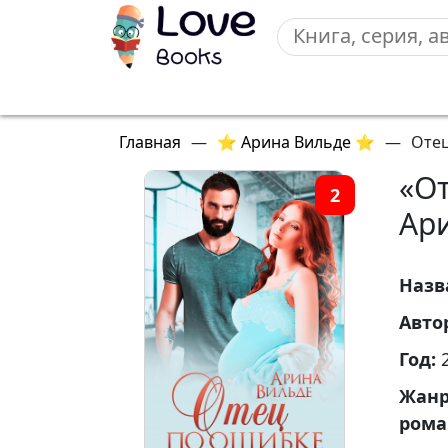
Главная
—
⭐ Арина Вильде ⭐
—
Отец
«О
2
Ар
Назв
Авто
Год:
Жан
ром