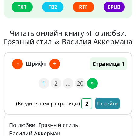
TXT
FB2
RTF
EPUB
Читать онлайн книгу «По любви.
Грязный стиль» Василия Аккермана
-
+
Шрифт
Страница 1
»
1
2
…
20
(Введите номер страницы)
Перейти
По любви. Грязный стиль
Василий Аккерман