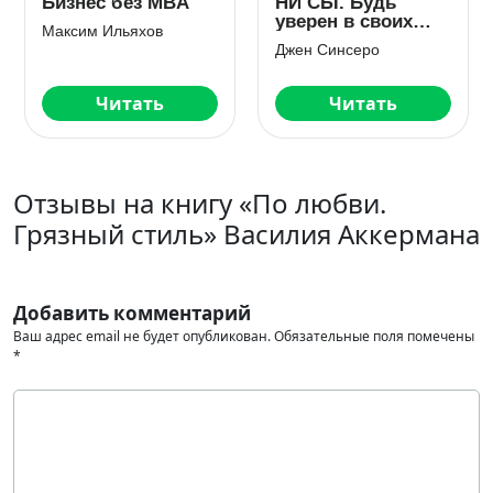
Карта культурных
Важные годы.
различий. Как
Почему не стоит
люди думают,
откладывать
Эрин Мейер
Мэг Джей
руководят и
жизнь на потом
добиваются целей
в международной
Читать
Читать
среде
Отзывы на книгу «По любви.
Грязный стиль» Василия Аккермана
Добавить комментарий
Ваш адрес email не будет опубликован.
Обязательные поля помечены
*