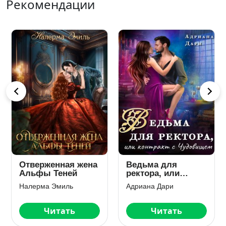
Рекомендации
Узник тумана
Отвергнутая.
Игрушка для Альф
Мария Лунёва
Рин Рууд
Читать
Читать