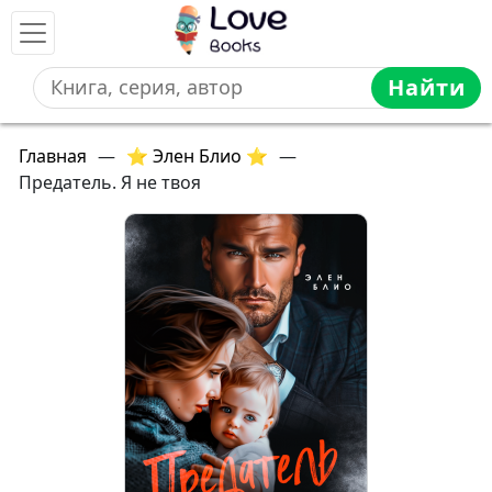
Найти
Главная
—
⭐ Элен Блио ⭐
—
Предатель. Я не твоя