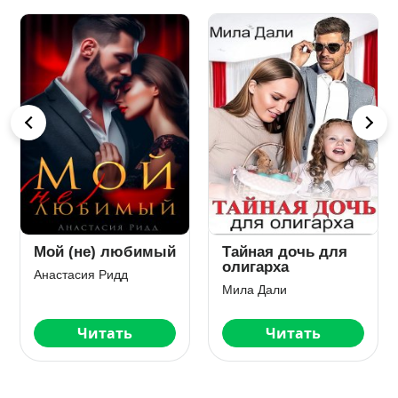
Идеальные
Его маленькое (не)
разведенные
счастье
Анна Белинская
Наталья Шагаева
Читать
Читать