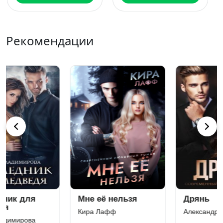
Рекомендации
Дрянь
Возьму тебя,
девочка
Александра Салиева
Джулия Ромуш