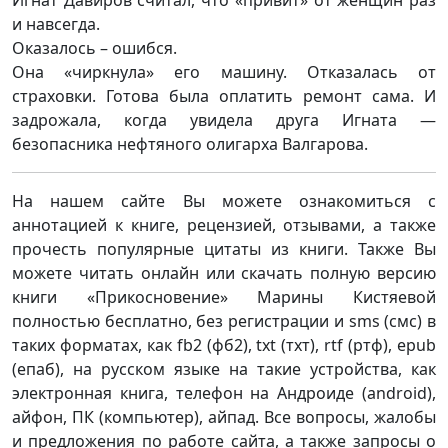
Игнат Давиров считал, что «привит» от женщин раз
и навсегда.
Оказалось – ошибся.
Она «чиркнула» его машину. Отказалась от
страховки. Готова была оплатить ремонт сама. И
задрожала, когда увидела друга Игната —
безопасника нефтяного олигарха Валгарова.
На нашем сайте Вы можете ознакомиться с
аннотацией к книге, рецензией, отзывами, а также
прочесть популярные цитаты из книги. Также Вы
можете читать онлайн или скачать полную версию
книги «Прикосновение» Марины Кистяевой
полностью бесплатно, без регистрации и sms (смс) в
таких форматах, как fb2 (фб2), txt (тхт), rtf (ртф), epub
(епаб), на русском языке на такие устройства, как
электронная книга, телефон на Андроиде (android),
айфон, ПК (компьютер), айпад. Все вопросы, жалобы
и предложения по работе сайта, а также запросы о