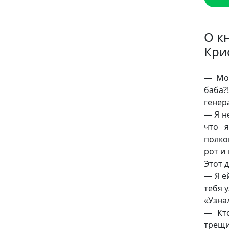
О к
Кри
— Моя
баба?
генер
— Я н
что я
полко
рот и
Этот 
— Я е
тебя у
«Узна
— Кто
трещи