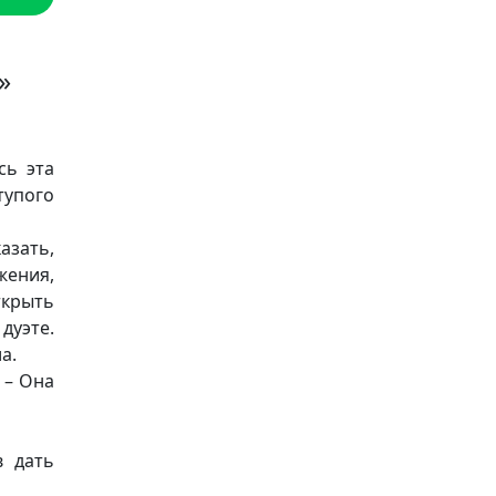
»
сь эта
тупого
азать,
жения,
ткрыть
дуэте.
а.
 – Она
в дать