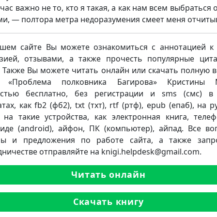
час важно не то, кто я такая, а как нам всем выбраться 
и, — полтора метра недоразумения смеет меня отчитыв
шем сайте Вы можете ознакомиться с аннотацией к 
зией, отзывами, а также прочесть популярные цит
. Также Вы можете читать онлайн или скачать полную 
и «Проблема полковника Багирова» Кристины 
стью бесплатно, без регистрации и sms (смс) в
ах, как fb2 (фб2), txt (тхт), rtf (ртф), epub (епаб), на 
 на такие устройства, как электронная книга, теле
иде (android), айфон, ПК (компьютер), айпад. Все во
бы и предложения по работе сайта, а также запр
дничестве отправляйте на knigi.helpdesk@gmail.com.
Читать онлайн
Скачать книгу