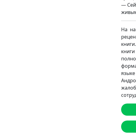
— Сей
живым
На на
рецен
книги
книг
полно
формат
языке
Андро
жало
сотру