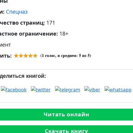
аны
и:
Спецназ
чество страниц:
171
астное ограничение:
18+
мент
ить:
(
1
голос, в среднем:
5
из 5)
делиться книгой:
Читать онлайн
Скачать книгу