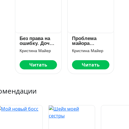
Без права на
Проблема
ошибку. Дочь
майора
олигарха
Багирова
Кристина Майер
Кристина Майер
Читать
Читать
омендации