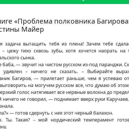
ниге «Проблема полковника Багирова
стины Майер
 задача вытащить тебя из плена! Зачем тебе сдала
! – цежу тихо сквозь зубы, хотя хочется наорать на 
альского сынка.
е баба, — звучит на чистом русском из-под паранджи. Ск
 удивлен – ничего не сказать. – Выбирайте выра
вник Багиров, — прилетает раньше, чем я успеваю о
 выговорить на могучем русском все, что думаю об этом 
дерзкий голос натягивает все нервные волокна до предел
й ничего не говорил, — поднимает вверх руки Каручаев.
знала.
ла?» — готов сдернуть с нее этот черный балахон.
. Ты. Такая? – мой нордический темперамент гото
ну.