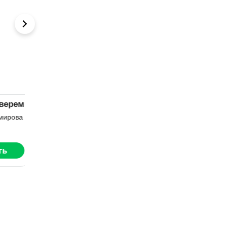
рем
Замуж за
Мой новый
мажора
босс
ова
Кристина Зайцева
Юля Белова
Читать
Читать