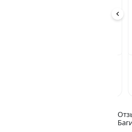
Ночь со зверем
Замуж за
Мо
мажора
бо
Анна Владимирова
Кристина Зайцева
Юл
Читать
Читать
Отз
Баг