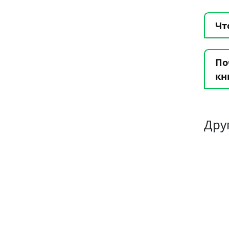
Чт
По
кн
Дру