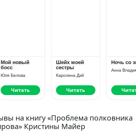
й новый
Шейх моей
Ночь со зве
сс
сестры
Анна Владимир
я Белова
Каролина Дэй
Читать
Читать
Читать
ывы на книгу «Проблема полковника
ирова» Кристины Майер