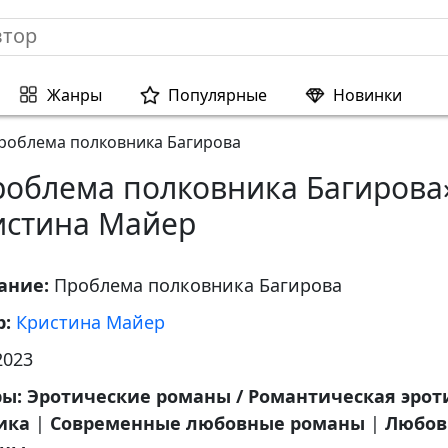
Жанры
Популярные
Новинки
роблема полковника Багирова
роблема полковника Багирова
истина Майер
ание:
Проблема полковника Багирова
р:
Кристина Майер
2023
ры:
Эротические романы / Романтическая эрот
ика
|
Современные любовные романы
|
Любов