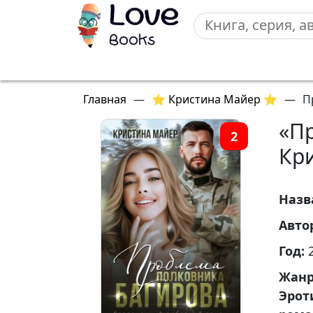
Главная
—
⭐ Кристина Майер ⭐
—
П
«П
2
Кр
Назв
Авто
Год:
Жан
Эрот