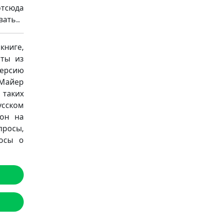
отсюда
ать..
книге,
аты из
версию
Майер
 таких
русском
фон на
просы,
осы о