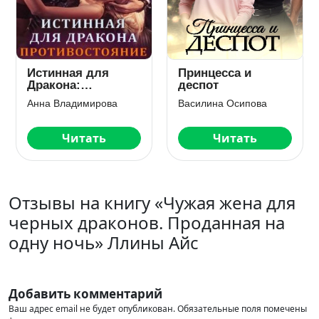
Приворот, да не
Четвертый муж
тот
нужен
ова
Алекс Найт
Мила Морес
ь
Читать
Читать
Отзывы на книгу «Чужая жена для
черных драконов. Проданная на
одну ночь» Ллины Айс
Добавить комментарий
Ваш адрес email не будет опубликован.
Обязательные поля помечены