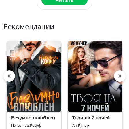
Читать
Рекомендации
Двойная взлётная
Эскортница
Ольга Дашкова
Ольга Вечная