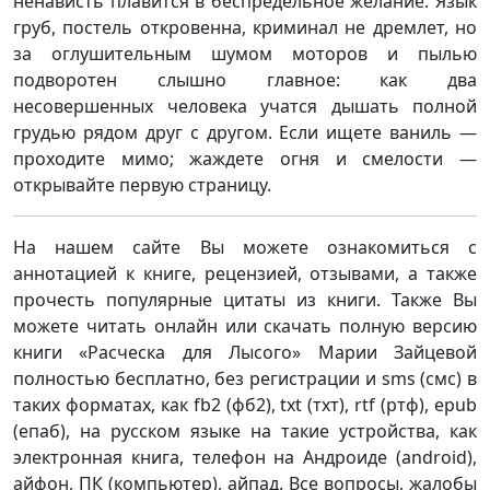
ненависть плавится в беспредельное желание. Язык
груб, постель откровенна, криминал не дремлет, но
за оглушительным шумом моторов и пылью
подворотен слышно главное: как два
несовершенных человека учатся дышать полной
грудью рядом друг с другом. Если ищете ваниль —
проходите мимо; жаждете огня и смелости —
открывайте первую страницу.
На нашем сайте Вы можете ознакомиться с
аннотацией к книге, рецензией, отзывами, а также
прочесть популярные цитаты из книги. Также Вы
можете читать онлайн или скачать полную версию
книги «Расческа для Лысого» Марии Зайцевой
полностью бесплатно, без регистрации и sms (смс) в
таких форматах, как fb2 (фб2), txt (тхт), rtf (ртф), epub
(епаб), на русском языке на такие устройства, как
электронная книга, телефон на Андроиде (android),
айфон, ПК (компьютер), айпад. Все вопросы, жалобы