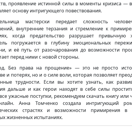
ств, проявление истинной силы в моменты кризиса — в
вляет основу интригующего повествования.
тельница мастерски передает сложность человеч
ений, внутренние терзания и стремление к примир
иях, когда предательство разрушает привычную 
ель погружается в глубину эмоциональных переж
ни, и её путь от разочарования до возможности пр
тает перед ними с новой стороны.
од. Без права на прощение» — это не просто ист
ве и потерях, но и о силе воли, которая позволяет прео
нные трудности. Если вы хотите узнать, как разви
ия дальше и как герои находят в себе силы простит
 все ужасные поступки, рекомендуем скачать книгу или 
нлайн. Анна Томченко создала интригующий ро
веческих страстях и возможности примирения в 
ых жизненных испытаниях.