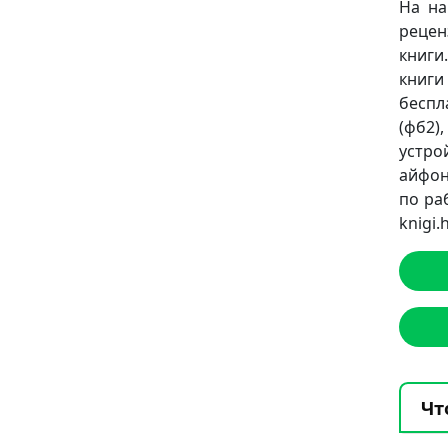
На на
рецен
книги
книги
беспл
(фб2),
устро
айфон
по ра
knigi
Чт