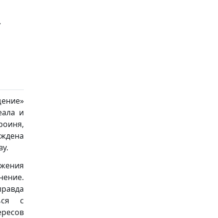
»
щение»
еала и
роиня,
уждена
ву.
ожения
нение.
правда
ься с
ересов