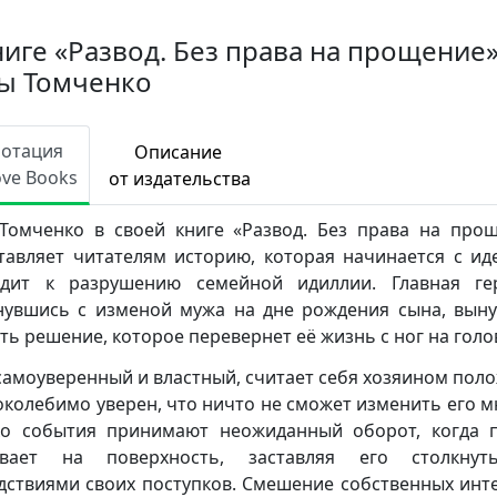
ниге «Развод. Без права на прощение
ы Томченко
нотация
Описание
ove Books
от издательства
Томченко в своей книге «Развод. Без права на про
тавляет читателям историю, которая начинается с ид
дит к разрушению семейной идиллии. Главная ге
нувшись с изменой мужа на дне рождения сына, вын
ть решение, которое перевернет её жизнь с ног на голо
самоуверенный и властный, считает себя хозяином пол
околебимо уверен, что ничто не сможет изменить его м
о события принимают неожиданный оборот, когда 
ывает на поверхность, заставляя его столкнут
дствиями своих поступков. Смешение собственных инт