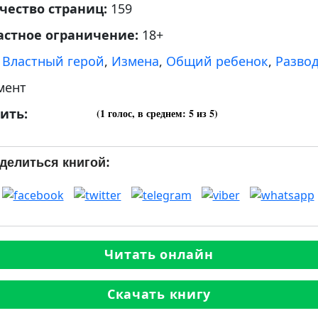
чество страниц:
159
астное ограничение:
18+
:
Властный герой
,
Измена
,
Общий ребенок
,
Разво
мент
ить:
(
1
голос, в среднем:
5
из 5)
делиться книгой:
Читать онлайн
Скачать книгу