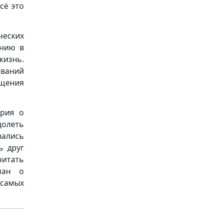
сё это
еских
ению в
жизнь.
иваний
ощения
ория о
долеть
вались
ь друг
читать
ман о
самых