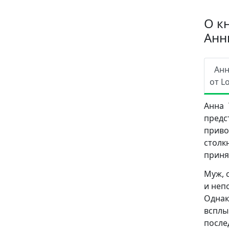
О к
Анн
Ан
от L
Анна 
предс
приво
столк
приня
Муж, 
и неп
Однак
вспл
после