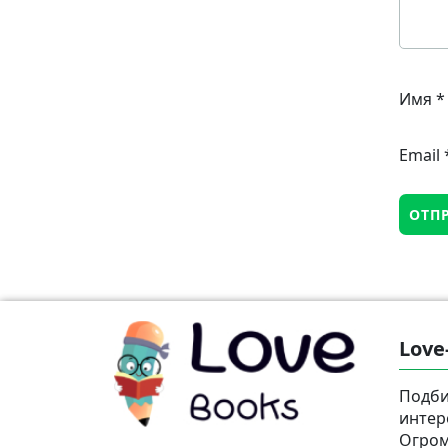
Имя
*
Email
Love
Подби
интер
Огром