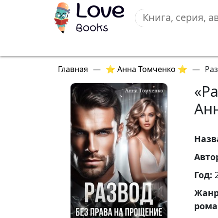
Главная
—
⭐ Анна Томченко ⭐
—
Раз
«Ра
Ан
Назв
Авто
Год:
Жан
ром