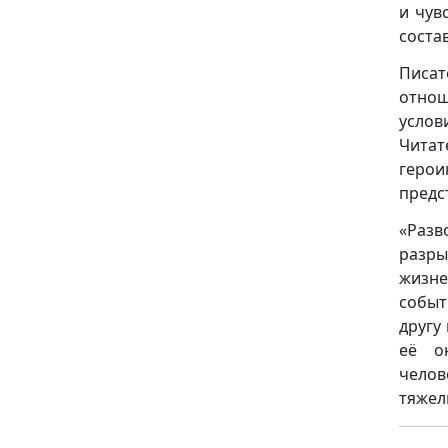
и чув
соста
Писа
отнош
услов
Читат
герои
предс
«Разв
разры
жизне
событ
другу
её о
чело
тяжел