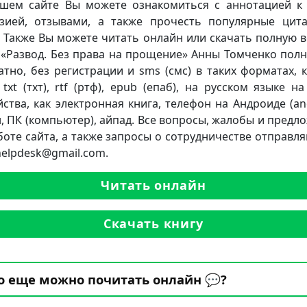
шем сайте Вы можете ознакомиться с аннотацией к 
зией, отзывами, а также прочесть популярные цит
. Также Вы можете читать онлайн или скачать полную 
 «Развод. Без права на прощение» Анны Томченко пол
атно, без регистрации и sms (смс) в таких форматах, к
 txt (тхт), rtf (ртф), epub (епаб), на русском языке н
йства, как электронная книга, телефон на Андроиде (and
, ПК (компьютер), айпад. Все вопросы, жалобы и предл
боте сайта, а также запросы о сотрудничестве отправля
.helpdesk@gmail.com.
Читать онлайн
Скачать книгу
о еще можно почитать онлайн 💬?