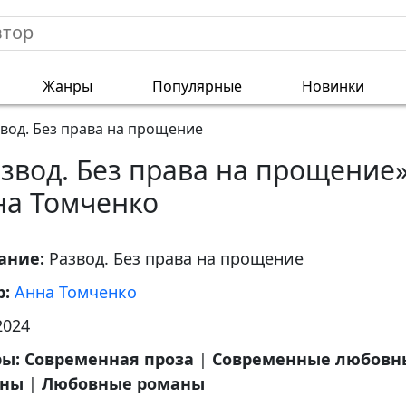
Жанры
Популярные
Новинки
вод. Без права на прощение
звод. Без права на прощение
на Томченко
ание:
Развод. Без права на прощение
р:
Анна Томченко
2024
ры:
Современная проза
|
Современные любовн
аны
|
Любовные романы