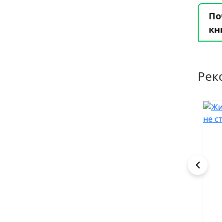
По
кн
Рек