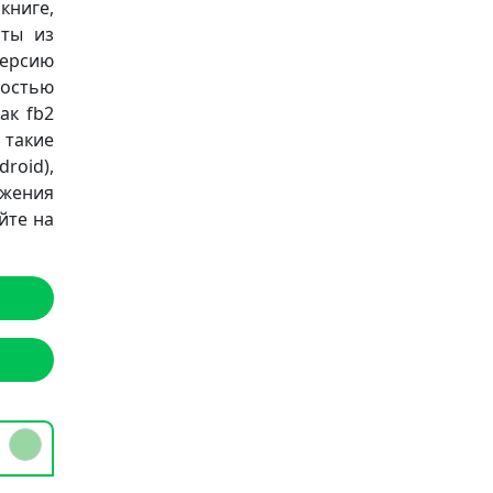
книге,
аты из
версию
ностью
ак fb2
а такие
roid),
ожения
йте на