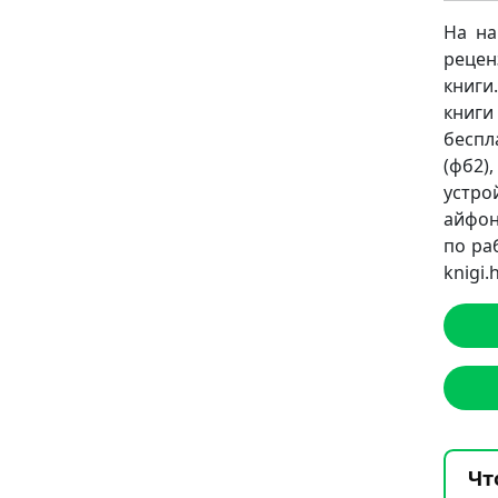
На на
рецен
книги
книги
беспл
(фб2),
устро
айфон
по ра
knigi
Чт