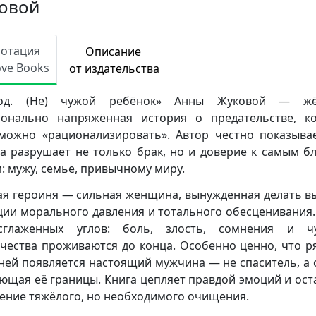
овой
нотация
Описание
ove Books
от издательства
вод. (Не) чужой ребёнок» Анны Жуковой — жёс
онально напряжённая история о предательстве, к
можно «рационализировать». Автор честно показывае
а разрушает не только брак, но и доверие к самым б
: мужу, семье, привычному миру.
ая героиня — сильная женщина, вынужденная делать в
ции морального давления и тотального обесценивания.
сглаженных углов: боль, злость, сомнения и чу
чества проживаются до конца. Особенно ценно, что р
ней появляется настоящий мужчина — не спаситель, а 
ющая её границы. Книга цепляет правдой эмоций и ост
ние тяжёлого, но необходимого очищения.