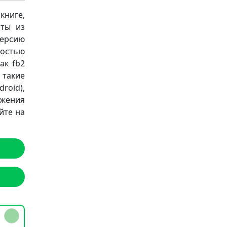
книге,
аты из
версию
ностью
ак fb2
а такие
roid),
ожения
йте на