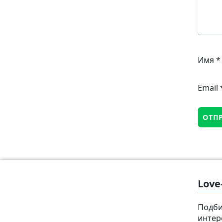
Имя
*
Email
Love
Подби
интер