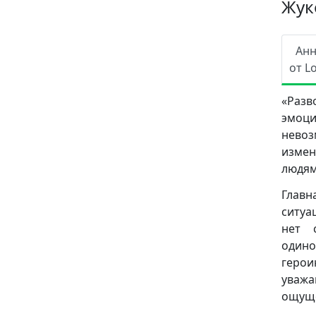
Жук
Ан
от L
«Раз
эмоци
невоз
измен
людям
Главн
ситуа
нет 
одино
герои
уважа
ощуще