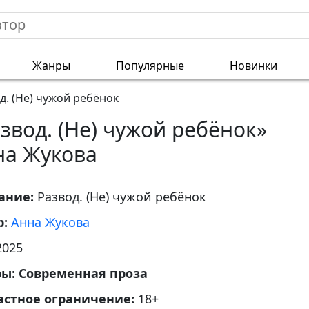
Жанры
Популярные
Новинки
д. (Не) чужой ребёнок
звод. (Не) чужой ребёнок»
на Жукова
ание:
Развод. (Не) чужой ребёнок
р:
Анна Жукова
2025
ры:
Современная проза
астное ограничение:
18+