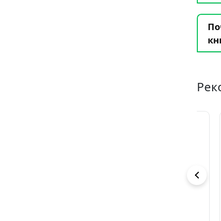
По
кн
Рек