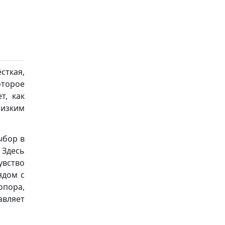
ткая,
оторое
т, как
лизким
ыбор в
 Здесь
вство
ядом с
опора,
авляет