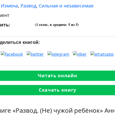
:
Измена
,
Развод
,
Сильная и независимая
мент
ить:
(
1
голос, в среднем:
5
из 5)
делиться книгой:
Читать онлайн
Скачать книгу
ниге «Развод. (Не) чужой ребёнок» Ан