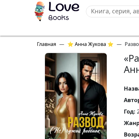
Главная
—
⭐ Анна Жукова ⭐
—
Разво
«Ра
Ан
Назв
Авто
Год:
Жан
Возр