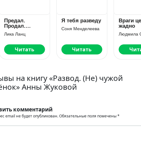
едал.
Я тебя разведу
Враги целую
одал.
жадно
Соня Менделеева
омщу
а Ланц
Людмила Сладк
Читать
Читать
Читать
ывы на книгу «Развод. (Не) чужой
ёнок» Анны Жуковой
вить комментарий
ес email не будет опубликован.
Обязательные поля помечены
*