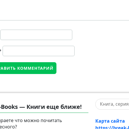
*
-Books — Книги еще ближе!
раете что можно почитать
Карта сайта
есного?
https://break-