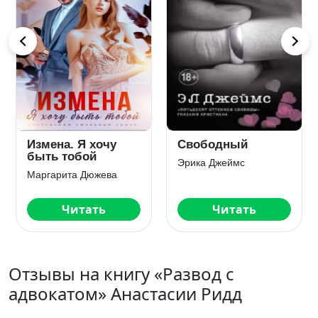
Измена. Я хочу
Свободный
Ма
быть тобой
по
Эрика Джеймс
Маргарита Дюжева
Мил
Читать
Читать
Отзывы на книгу «Развод с
адвокатом» Анастасии Ридд