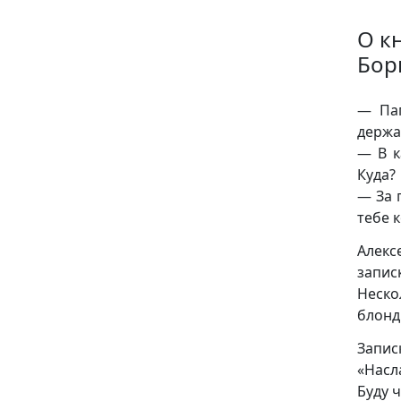
О к
Бор
— Пап
держа
— В к
Куда?
— За 
тебе к
Алекс
запис
Неско
блонд
Запис
«Насл
Буду 