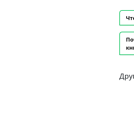
Чт
По
кн
Дру