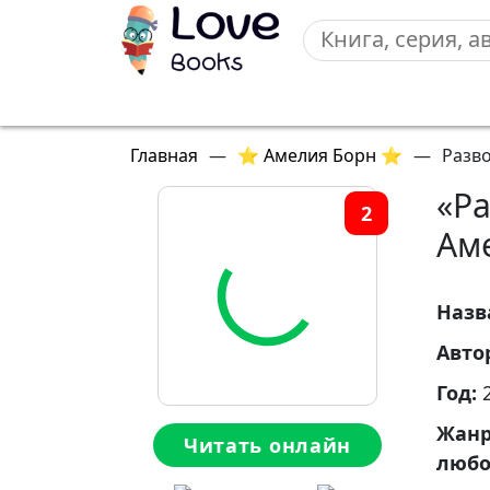
Главная
—
⭐ Амелия Борн ⭐
—
Разво
«Ра
2
Ам
Назв
Авто
Год:
Жан
Читать онлайн
любо