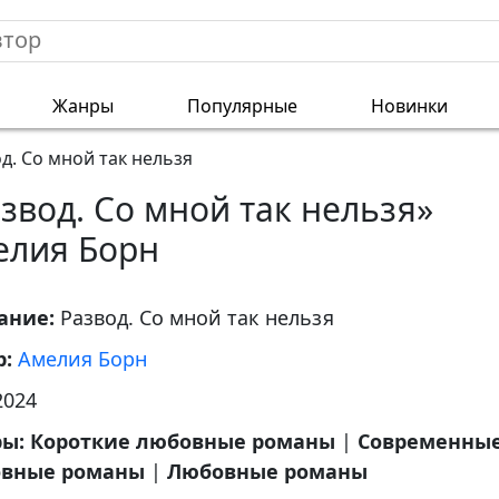
Жанры
Популярные
Новинки
д. Со мной так нельзя
звод. Со мной так нельзя»
елия Борн
ание:
Развод. Со мной так нельзя
р:
Амелия Борн
2024
ры:
Короткие любовные романы
|
Современны
вные романы
|
Любовные романы