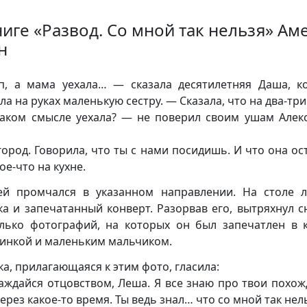
ниге «Развод. Со мной так нельзя» Ам
н
, а мама уехала… — сказала десятилетняя Даша, к
ла на руках маленькую сестру. — Сказала, что на два-три
аком смысле уехала? — не поверил своим ушам Алек
город. Говорила, что ты с нами посидишь. И что она ос
ое-что на кухне.
ей промчался в указанном направлении. На столе 
ка и запечатанный конверт. Разорвав его, вытряхнул с
лько фотографий, на которых он был запечатлен в 
инкой и маленьким мальчиком.
ка, прилагающаяся к этим фото, гласила:
аждайся отцовством, Леша. Я все знаю про твои похож
через какое-то время. Ты ведь знал… что со мной так нел