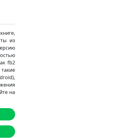
книге,
аты из
версию
ностью
ак fb2
а такие
roid),
ожения
йте на