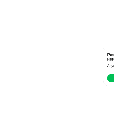
Ра
не
пр
Ару