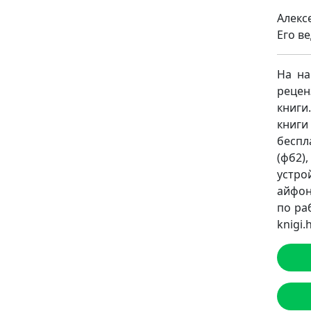
Алекс
Его в
На на
рецен
книги
книги
беспл
(фб2),
устро
айфон
по ра
knigi