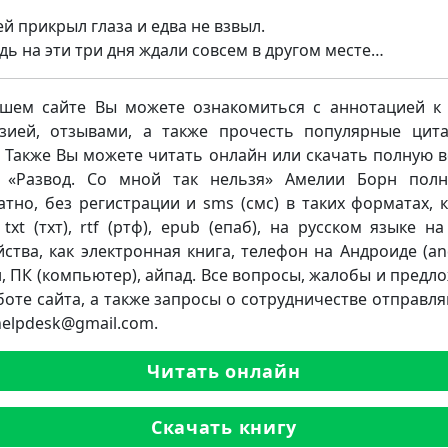
ей прикрыл глаза и едва не взвыл.
едь на эти три дня ждали совсем в другом месте…
шем сайте Вы можете ознакомиться с аннотацией к 
зией, отзывами, а также прочесть популярные цит
. Также Вы можете читать онлайн или скачать полную 
 «Развод. Со мной так нельзя» Амелии Борн пол
атно, без регистрации и sms (смс) в таких форматах, к
 txt (тхт), rtf (ртф), epub (епаб), на русском языке н
йства, как электронная книга, телефон на Андроиде (and
, ПК (компьютер), айпад. Все вопросы, жалобы и предл
боте сайта, а также запросы о сотрудничестве отправля
.helpdesk@gmail.com.
Читать онлайн
Скачать книгу