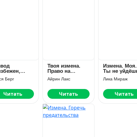
звод
Твоя измена.
Измена. Моя.
избежен,
Право на
Ты не уйдёш
едатель
отцовство
ся Берг
Айрин Лакс
Лика Мираж
Читать
Читать
Читать