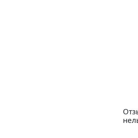
Отз
нел