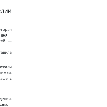
елии
оторая
 дня.
сей. —
тавила
лежали
нимки.
кафе с
дения.
ьзя».