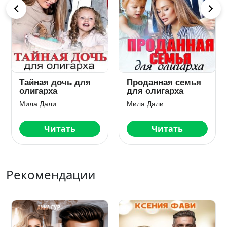
мья
Внеплановое
Дочь не по плану
отцовство для
для олигарха
двоих
Мила Дали
Мила Дали
Читать
Читать
Рекомендации