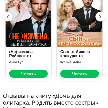
Развод. Собирая
Дочь не по плану
осколки
для олигарха
Ирина Корепанова
Мила Дали
Читать
Читать
Отзывы на книгу «Дочь для
олигарха. Родить вместо сестры»