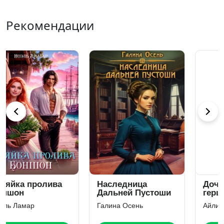
Рекомендации
Наследница
Дочь опальной
Дальней Пустоши
герцогини
Галина Осень
Айлин Лин