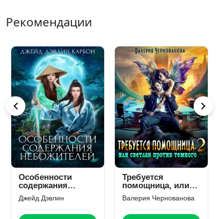
Рекомендации
Особенности
Требуется
Же
содержания
помощница, или
— 
небожителей
Светлая против
Джейд Дэвлин
Валерия Чернованова
Вик
Темного — 2