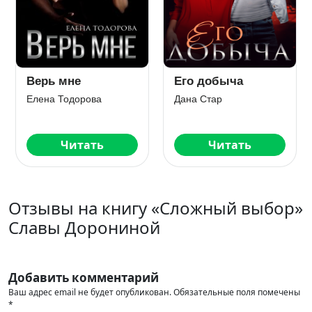
го добыча
Безумно влюблен
Не ч
на Стар
Натализа Кофф
Марья
Читать
Читать
Отзывы на книгу «Сложный выбор»
Славы Дорониной
Добавить комментарий
Ваш адрес email не будет опубликован.
Обязательные поля помечены
*