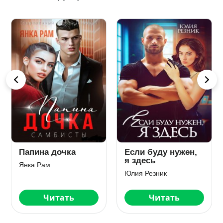
чка
Если буду нужен,
Лекарство от
я здесь
одиночества
Юлия Резник
Юлия Резник
ать
Читать
Читать